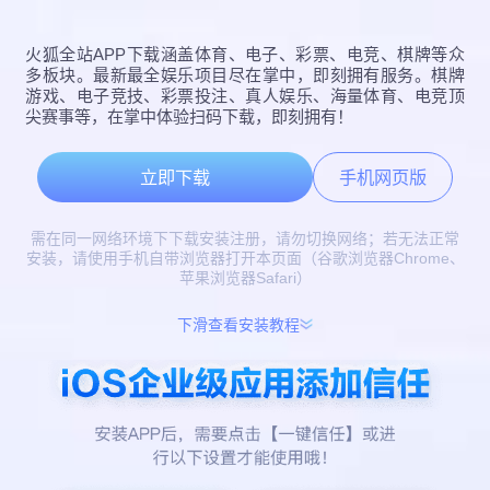
火狐全站APP下载涵盖体育、电子、彩票、电竞、棋牌等众
多板块。最新最全娱乐项目尽在掌中，即刻拥有服务。棋牌
游戏、电子竞技、彩票投注、真人娱乐、海量体育、电竞顶
尖赛事等，在掌中体验扫码下载，即刻拥有！
立即下载
手机网页版
需在同一网络环境下下载安装注册，请勿切换网络；若无法正常
安装，请使用手机自带浏览器打开本页面（谷歌浏览器Chrome、
苹果浏览器Safari）
下滑查看安装教程