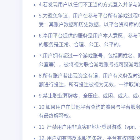
4.若发现用户以任何不正当的方式登入并参
5.为避免争议，用户在参与平台所有游戏过
受：其账户数据和历史数据，以平台资料库的
6.享用平台提供的服务是用户本人意愿，参
的服务是正常、合理、公正、公平的。
7.用户拥有超过一个游戏账号，包括同姓名
公室等），被将视为联合游戏账号或可疑游戏
8.所有账户若出现资金有误，用户有义务及
额进行投注，所有投注被视为无效，一律取消
9.禁止职业算牌客，全压庄、或闲、或大、
10.如果用户在其他平台查询的赛果与平台
有最终解释权。
11. 严禁用户用非真实IP地址登录游戏（vp
12. 用户如有违反本服务条款，平台有权随