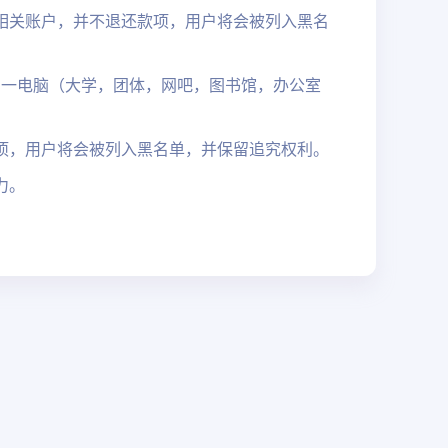
相关账户，并不退还款项，用户将会被列入黑名
同一电脑（大学，团体，网吧，图书馆，办公室
项，用户将会被列入黑名单，并保留追究权利。
力。