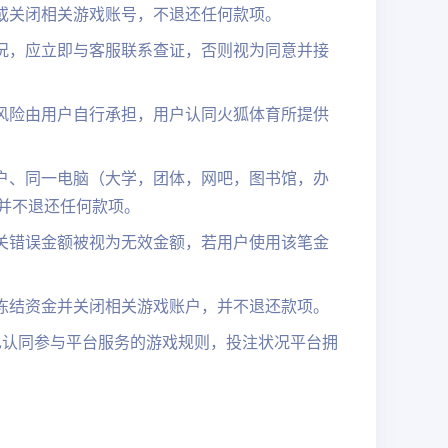
或关闭相关游戏账号，不退还任何款项。
况，应立即与客服联系查证，否则视为同意并接
风险由用户自行承担，用户认同火狐体育所提供
户、同一电脑（大学，团体，网吧，图书馆，办
并不退还任何款项。
关错误金额被视为无效金额，若用户使用该笔金
冻结资金并关闭相关游戏账户，并不退还款项。
也认同参与平台服务的游戏规则，投注状况平台拥