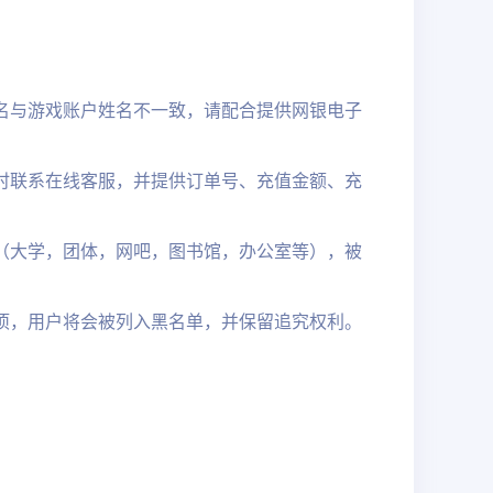
名与游戏账户姓名不一致，请配合提供网银电子
时联系在线客服，并提供订单号、充值金额、充
（大学，团体，网吧，图书馆，办公室等），被
项，用户将会被列入黑名单，并保留追究权利。