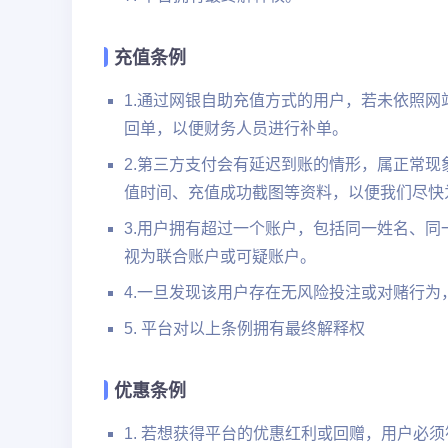
充值条例
1.通过网银自助充值方式的用户，若未依照
回单，以便财务人员进行补单。
2.第三方支付会有延迟到账的情形，属正常
值时间、充值成功截图等资料，以便我们尽快
3.用户拥有超过一个账户，包括同一姓名、
视为联合账户或可疑账户。
4.一旦发现该用户存在无风险投注或对赌行
5. 平台对以上条例拥有最终解释权
优惠条例
1. 若想获得平台的优惠红利或回赠，用户必