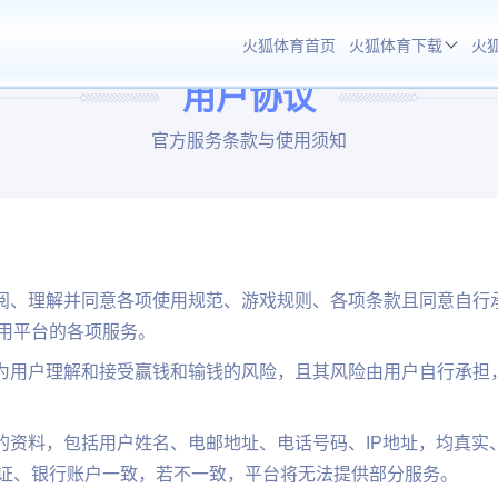
火狐体育首页
火狐体育下载
火
用户协议
火狐全站APP下载
火狐体育APP下载
官方服务条款与使用须知
详阅、理解并同意各项使用规范、游戏规则、各项条款且同意自行
用平台的各项服务。
视为用户理解和接受赢钱和输钱的风险，且其风险由用户自行承担
供的资料，包括用户姓名、电邮地址、电话号码、IP地址，均真
证、银行账户一致，若不一致，平台将无法提供部分服务。