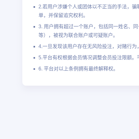
2.若用户涉嫌个人或团体以不正当的手法，
单，并保留追究权利。
3. 用户拥有超过一个账户，包括同一姓名、
等），被视为联合账户或可疑账户。
4.一旦发现该用户存在无风险投注，对赌行
5.平台有权根据会员情况调整会员投注限额
6. 平台对以上条例拥有最终解释权。