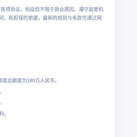
改各项协议，包括但不限于商业原因、遵守监管机
同，和担保的依据，最新的规则与条款可通过网
额度总额度为180万人民币。
。
。
料。