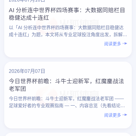
AI 分析连中世界杯四场赛事：大数据同赔栏目
稳健达成十连红
以「AI 分析连中世界杯四场赛事：大数据同赔栏目稳健达
成十连红」为题，本文将从专业足球投注角度出发，拆解一
个典型案例：借助 AI 与大数据，在世界杯期间连续命中四
阅读更多
场……
2026年07月07日
今日世界杯前瞻：斗牛士迎新军，红魔鏖战法
老军团
今日世界杯前瞻：斗牛士迎新军，红魔鏖战法老军团 ——
足球爱好者的专业观赛指南 — 一、内容总览（先看结论）
1. 今日两大焦点对决 – 斗牛士（西班牙） vs ……
阅读更多