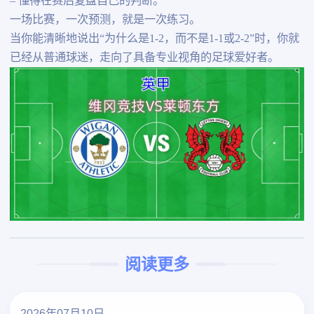
– 懂得在赛后复盘自己的判断。
一场比赛，一次预测，就是一次练习。
当你能清晰地说出“为什么是1-2，而不是1-1或2-2”时，你就
已经从普通球迷，走向了具备专业视角的足球爱好者。
阅读更多
2026年07月10日