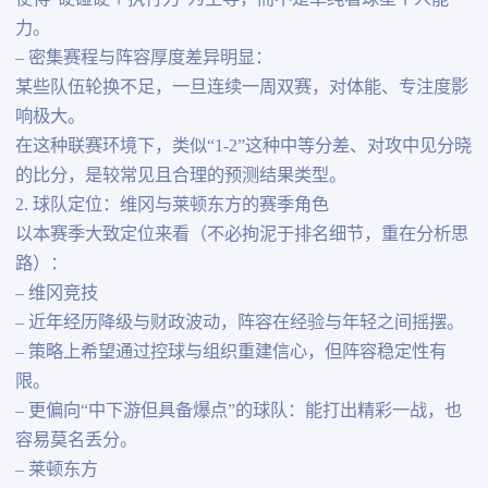
力。
– 密集赛程与阵容厚度差异明显：
某些队伍轮换不足，一旦连续一周双赛，对体能、专注度影
响极大。
在这种联赛环境下，类似“1-2”这种中等分差、对攻中见分晓
的比分，是较常见且合理的预测结果类型。
2. 球队定位：维冈与莱顿东方的赛季角色
以本赛季大致定位来看（不必拘泥于排名细节，重在分析思
路）：
– 维冈竞技
– 近年经历降级与财政波动，阵容在经验与年轻之间摇摆。
– 策略上希望通过控球与组织重建信心，但阵容稳定性有
限。
– 更偏向“中下游但具备爆点”的球队：能打出精彩一战，也
容易莫名丢分。
– 莱顿东方