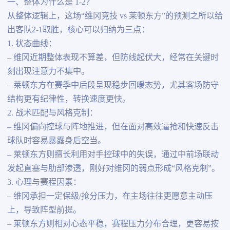
一、整体为什么是 1-2？
从整体逻辑上，这场“维冈竞技 vs 莱顿东方”的预测之所以给
出客队2-1取胜，核心可以归纳为三点：
1. 状态曲线：
– 维冈近期整体表现不算差，但防线起伏大，经常在关键时
刻出现注意力不集中。
– 莱顿东方在赛季中后段呈现稳步回暖态势，尤其客场防守
结构更有纪律性，转换速度更快。
2. 战术匹配与风格克制：
– 维冈偏向控球与阵地推进，但在面对高效逼抢和快速反击
球队时容易暴露身后空当。
– 莱顿东方则擅长利用对手控球中的失误，通过中前场联动
发起直塞与肋部渗透，刚好对维冈的弱点形成“风格克制”。
3. 心理与赛程因素：
– 维冈承担一定保级/抢分压力，在主场往往更愿意主动压
上，导致阵型前提。
– 莱顿东方则相对心态平稳，赛程压力分布合理，更容易按