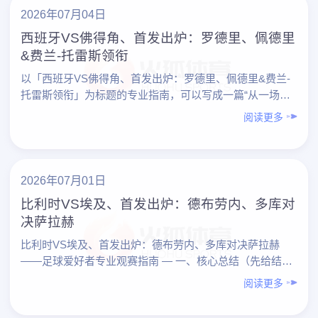
2026年07月04日
西班牙VS佛得角、首发出炉：罗德里、佩德里
&费兰-托雷斯领衔
以「西班牙VS佛得角、首发出炉：罗德里、佩德里&费兰-
托雷斯领衔」为标题的专业指南，可以写成一篇“从一场比
赛学会看球”的实战教程。下面先给出内容总览，再按要点
阅读更多
展……
2026年07月01日
比利时VS埃及、首发出炉：德布劳内、多库对
决萨拉赫
比利时VS埃及、首发出炉：德布劳内、多库对决萨拉赫
——足球爱好者专业观赛指南 — 一、核心总结（先给结
论） 1. 观赛重点： – 比利时：德布劳内掌控节奏，……
阅读更多