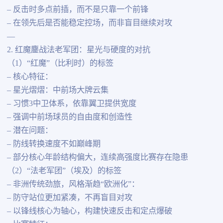
– 反击时多点前插，而不是只靠一个前锋
– 在领先后是否能稳定控场，而非盲目继续对攻
—
2. 红魔鏖战法老军团：星光与硬度的对抗
（1）“红魔”（比利时）的标签
– 核心特征：
– 星光熠熠：中前场大牌云集
– 习惯3中卫体系，依靠翼卫提供宽度
– 强调中前场球员的自由度和创造性
– 潜在问题：
– 防线转换速度不如巅峰期
– 部分核心年龄结构偏大，连续高强度比赛存在隐患
（2）“法老军团”（埃及）的标签
– 非洲传统劲旅，风格渐趋“欧洲化”：
– 防守站位更加紧凑，不再盲目对攻
– 以锋线核心为轴心，构建快速反击和定点爆破