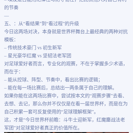
的节奏
—
五、：从“看结果”到“看过程”的升级
今日这两场对决，本身就是世界杯舞台上最经典的两种对抗
模板：
– 传统技术豪门 vs 初生新军
– 星光豪华红魔 vs 坚韧法老军团
对足球爱好者而言，专业化的观赛，不在于掌握多少术语，
而在于：
– 能从控球、阵型、节奏中，看出比赛的逻辑；
– 能在每一场比赛后，总结出一两条属于自己的理解。
如果你能在这两场比赛中，尝试按本文的“观赛步骤”去看、
去想、去记，那么你并不仅仅是在看一届世界杯，而是在为
自己积累一套可反复使用的“足球理解框架”。
这，才是“今日世界杯前瞻：斗牛士迎新军，红魔鏖战法老
军团”对足球爱好者真正的价值所在。