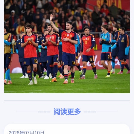
阅读更多
2026年07月10日