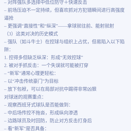
– 对阵强队多选择中低位防守＋快速反击
– 前场压迫不一定持续，但喜欢抓对方犯错瞬间进行高强度
逼抢
– 更强调“直接性”和“纵深”——拿球就往前、能射就射
（3）这类对决的历史模式
– 强队（如斗牛士）在控球与组织上占优，但易陷入以下陷
阱：
1. 控得多但缺乏纵深：形成“无效控球”
2. 被对手抓反击：一个失误就可能被打穿
– “新军”通常心理更轻松：
– 以“冲击传统豪门”为目标
– 放下包袱，可以在局部对抗中踢得非常凶狠
对球迷的观赛重点：
– 观察西班牙式球队是否能做到：
– 中后场传控不拖沓，形成纵向渗透
– 边路球员及时回防，防止对方反击打身后
– 看“新军”是否具备：