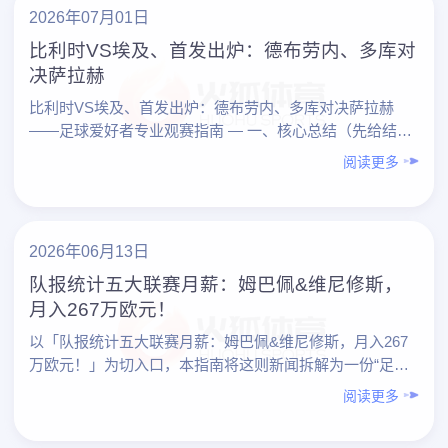
2026年07月01日
比利时VS埃及、首发出炉：德布劳内、多库对
决萨拉赫
比利时VS埃及、首发出炉：德布劳内、多库对决萨拉赫
——足球爱好者专业观赛指南 — 一、核心总结（先给结
论） 1. 观赛重点： – 比利时：德布劳内掌控节奏，……
阅读更多
2026年06月13日
队报统计五大联赛月薪：姆巴佩&维尼修斯，
月入267万欧元！
以「队报统计五大联赛月薪：姆巴佩&维尼修斯，月入267
万欧元！」为切入口，本指南将这则新闻拆解为一份“足球
爱好者专业观赛指南”，帮助你更系统地理解：高薪是怎样
阅读更多
形……