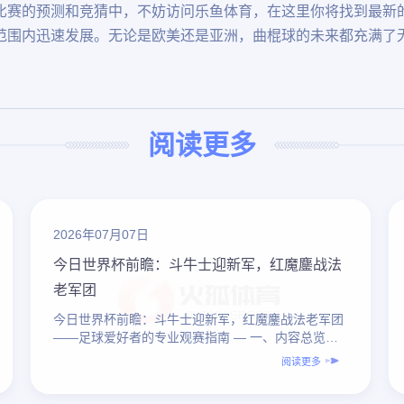
比赛的预测和竞猜中，不妨访问乐鱼体育，在这里你将找到最新
范围内迅速发展。无论是欧美还是亚洲，曲棍球的未来都充满了
阅读更多
2026年07月07日
今日世界杯前瞻：斗牛士迎新军，红魔鏖战法
老军团
今日世界杯前瞻：斗牛士迎新军，红魔鏖战法老军团
——足球爱好者的专业观赛指南 — 一、内容总览
（先看结论） 1. 今日两大焦点对决 – 斗牛士（西班
阅读更多
牙） vs ……