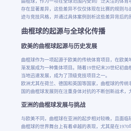
曲棍球，作为一项在全球范围内受到广泛关注的体育
存在显著差异，这些差异不仅仅体现在比赛的规则与
迹与竞技风格，并通过具体案例剖析这些差异背后的
曲棍球的起源与全球化传播
欧美的曲棍球起源与历史发展
曲棍球作为一项起源于欧美的传统体育项目，在欧美
渐发展成为一种集体项目。随着19世纪末20世纪初
当地迅速发展，成为了顶级竞技项目之一。
欧洲尤其在荷兰、德国和英国等国家，曲棍球的传统
国的曲棍球发展则在注重身体对抗的不断创新战术，
亚洲的曲棍球发展与挑战
与欧美不同，曲棍球在亚洲的起步相对较晚，且面临
曲棍球的世界舞台上有着卓越的表现，尤其是在197