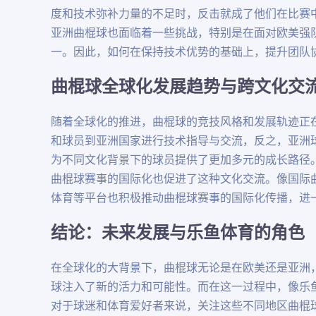
度和技术弥补力量的不足时，反击就成了他们在比赛
亚洲曲棍球也面临着一些挑战，特别是在面对欧美强
一。因此，如何在保持技术优势的基础上，提升团队
曲棍球全球化发展趋势与跨文化交
随着全球化的推进，曲棍球的竞技风格和发展轨迹正
和球员到亚洲国家进行技术指导与交流，反之，亚洲
为不同文化背景下的球员提供了更加多元的成长路径
曲棍球赛事的国际化也促进了这种文化交流。像国际
体育等平台也积极推动曲棍球赛事的国际化传播，进
结论：未来发展与乐鱼体育的角色
在全球化的大背景下，曲棍球无论是在欧美还是亚洲
球注入了新的活力和可能性。而在这一过程中，像乐
对于球迷和体育爱好者来说，关注这些不同地区曲棍