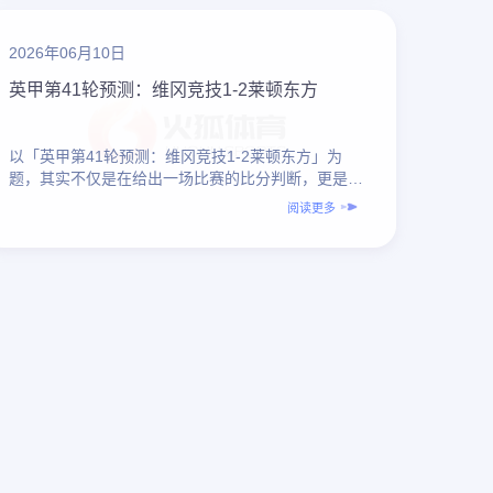
2026年06月10日
英甲第41轮预测：维冈竞技1-2莱顿东方
以「英甲第41轮预测：维冈竞技1-2莱顿东方」为
题，其实不仅是在给出一场比赛的比分判断，更是一
次典型的“足球爱好者如何做专业化预测”的实践范
阅读更多
本。下面先对本场预测做整……