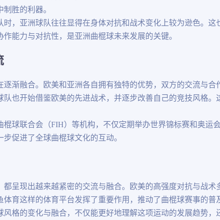
中制胜的利器。
队时，亚洲球队往往显得在身体对抗和战术变化上较为逊色。这
协作能力与对抗性，是亚洲曲棍球未来发展的关键。
流
在逐渐融合。欧美和亚洲各自拥有独特的优势，双方的交流与合
球队也开始借鉴欧美的先进战术，并逐步改善自己的竞技风格。
。
曲棍球联合会（FIH）等机构，不仅定期举办世界锦标赛和奥运
一步促进了全球曲棍球文化的互动。
，都呈现出越来越紧密的交流与融合。欧美的高强度对抗与战术
鱼体育这样的体育平台发挥了重要作用，推动了曲棍球赛事的普
球风格的变化与融合，不仅能更好地理解这项运动的发展趋势，