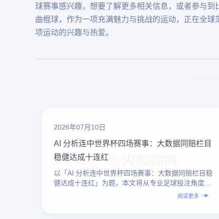
球赛事感兴趣，想要了解更多相关信息，或者参与到
曲棍球，作为一项充满魅力与挑战的运动，正在全球
项运动的兴趣与热爱。
2026年07月10日
AI 分析连中世界杯四场赛事：大数据同赔栏目
稳健达成十连红
以「AI 分析连中世界杯四场赛事：大数据同赔栏目稳
健达成十连红」为题，本文将从专业足球投注角度出
发，拆解一个典型案例：借助 AI 与大数据，在世界
阅读更多
杯期间连续命中四场……