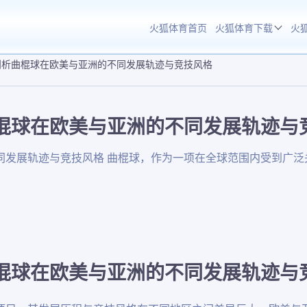
火狐体育首页
火狐体育下载
火
剖析曲棍球在欧美与亚洲的不同发展轨迹与竞技风格
火狐全站APP下载
火狐体育APP下载
棍球在欧美与亚洲的不同发展轨迹与
同发展轨迹与竞技风格 曲棍球，作为一项在全球范围内受到广泛
棍球在欧美与亚洲的不同发展轨迹与