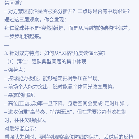
禁区弧？
– 对方禁区前沿是否被充分撕开？二点球是否有中场跟进？
通过这三层观察，你会发现：
拜仁输球并不是“突然掉线”，而是从后到前的结构性偏差，
一步步堆积起来。
—
3. 针对双方特点：如何从“风格”角度读懂比赛？
（1）拜仁：强队典型问题的集中体现
– 强势点：
– 控球能力极强，能够稳定把对手压在半场。
– 前场个人能力突出，随时能靠个体闪光改变局势。
– 暴露的问题：
– 高位压迫成功率一旦下降，身后空间会变成“定时炸弹”。
– 进攻偏爱“高节奏、持续压迫”，但在需要冷静节奏控制
时，往往欠缺耐心。
对爱好者启示：
看强队失利时，要特别观察高位防线的保护、丢球后的反抢