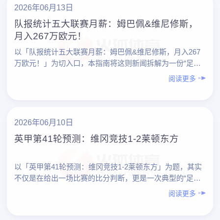
2026年06月13日
队报统计五大联赛月薪：姆巴佩&维尼修斯，
月入267万欧元！
以「队报统计五大联赛月薪：姆巴佩&维尼修斯，月入267
万欧元！」为切入口，本指南将这则新闻拆解为一份“足球
爱好者专业观赛指南”，帮助你更系统地理解：高薪是怎样
阅读更多
形……
2026年06月10日
英甲第41轮预测：维冈竞技1-2莱顿东方
以「英甲第41轮预测：维冈竞技1-2莱顿东方」为题，其实
不仅是在给出一场比赛的比分判断，更是一次典型的“足球
爱好者如何做专业化预测”的实践范本。下面先对本场预测
阅读更多
做整……