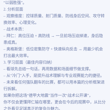
“以弱胜强”。
2. 分析层面
– 观察维度：控球质量、射门质量、防线身后空间、攻守转
换效率、心理变化。
– 战术本质：
– 拜仁：高位压迫 + 高防线 → 一旦前场压迫掉速，身后隐
患成真。
– 奥格斯堡：低位密集防守 + 快速纵向反击 → 用最少机会
打出最大效率。
3. 学习层面（最佳内容归纳）
– 看球先总结一句话，再用数据和场面细节做支撑。
– 从“冷门”入手，是提升战术理解与专业观赛能力的捷径。
– 未来看任何强队翻车的比赛，都可以用本篇的分析框架进
行拆解。
如果你把这场“德甲大地震”当作一次“战术公开课”，
你不仅会更懂拜仁输在哪里，更会在今后的观赛中，从比分
之外看见足球真正的复杂与魅力。