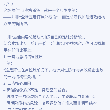
力？）
这场拜仁1-2奥格斯堡，就是一个典型案例：
——并非“全场压着打意外被偷”，而是防守保护与进攻结构
双重失衡所致。
—
3. 用“最佳内容总结法”训练自己的足球分析能力
结合本场比赛，给出一份“最佳总结内容模板”，你可以照着
用在任何比赛上：
1. 一句话总结结果性质
– 例：
“这是拜仁在高控球前提下，被针对性防守与高效反击击败
的一场结构性失利。”
2. 三点核心原因
– 高位防线保护不足，身后空间暴露。
– 进攻过于依赖边路与个人能力，中路联动与变速不足。
– 落后阶段心态急躁，临场调整偏向堆人而非调整结构。