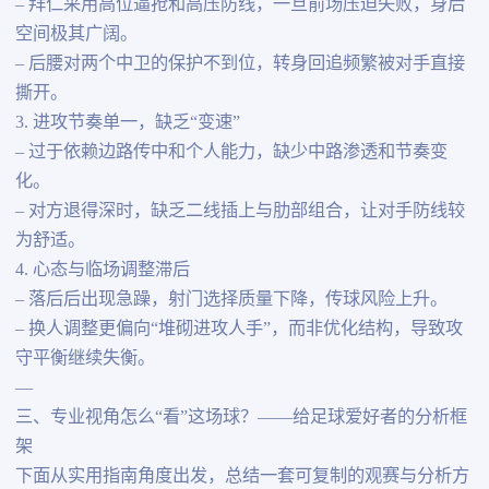
– 拜仁采用高位逼抢和高压防线，一旦前场压迫失败，身后
空间极其广阔。
– 后腰对两个中卫的保护不到位，转身回追频繁被对手直接
撕开。
3. 进攻节奏单一，缺乏“变速”
– 过于依赖边路传中和个人能力，缺少中路渗透和节奏变
化。
– 对方退得深时，缺乏二线插上与肋部组合，让对手防线较
为舒适。
4. 心态与临场调整滞后
– 落后后出现急躁，射门选择质量下降，传球风险上升。
– 换人调整更偏向“堆砌进攻人手”，而非优化结构，导致攻
守平衡继续失衡。
—
三、专业视角怎么“看”这场球？——给足球爱好者的分析框
架
下面从实用指南角度出发，总结一套可复制的观赛与分析方