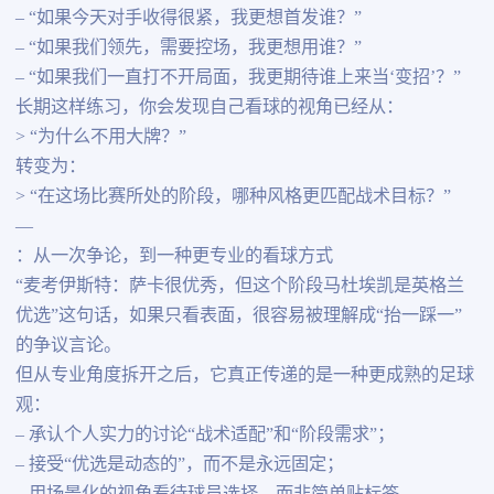
– “如果今天对手收得很紧，我更想首发谁？”
– “如果我们领先，需要控场，我更想用谁？”
– “如果我们一直打不开局面，我更期待谁上来当‘变招’？”
长期这样练习，你会发现自己看球的视角已经从：
> “为什么不用大牌？”
转变为：
> “在这场比赛所处的阶段，哪种风格更匹配战术目标？”
—
：从一次争论，到一种更专业的看球方式
“麦考伊斯特：萨卡很优秀，但这个阶段马杜埃凯是英格兰
优选”这句话，如果只看表面，很容易被理解成“抬一踩一”
的争议言论。
但从专业角度拆开之后，它真正传递的是一种更成熟的足球
观：
– 承认个人实力的讨论“战术适配”和“阶段需求”；
– 接受“优选是动态的”，而不是永远固定；