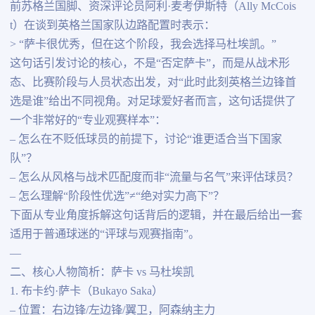
前苏格兰国脚、资深评论员阿利·麦考伊斯特（Ally McCois
t）在谈到英格兰国家队边路配置时表示：
> “萨卡很优秀，但在这个阶段，我会选择马杜埃凯。”
这句话引发讨论的核心，不是“否定萨卡”，而是从战术形
态、比赛阶段与人员状态出发，对“此时此刻英格兰边锋首
选是谁”给出不同视角。对足球爱好者而言，这句话提供了
一个非常好的“专业观赛样本”：
– 怎么在不贬低球员的前提下，讨论“谁更适合当下国家
队”？
– 怎么从风格与战术匹配度而非“流量与名气”来评估球员？
– 怎么理解“阶段性优选”≠“绝对实力高下”？
下面从专业角度拆解这句话背后的逻辑，并在最后给出一套
适用于普通球迷的“评球与观赛指南”。
—
二、核心人物简析：萨卡 vs 马杜埃凯
1. 布卡约·萨卡（Bukayo Saka）
– 位置：右边锋/左边锋/翼卫，阿森纳主力