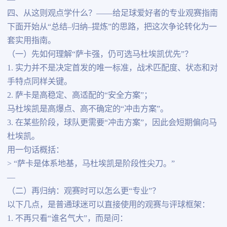
四、从这则观点学什么？——给足球爱好者的专业观赛指南
下面开始从“总结–归纳–提炼”的思路，把这次争论转化为一
套实用指南。
（一）先如何理解“萨卡强，仍可选马杜埃凯优先”？
1. 实力并不是决定首发的唯一标准，战术匹配度、状态和对
手特点同样关键。
2. 萨卡是高稳定、高适配的“安全方案”；
马杜埃凯是高爆点、高不确定的“冲击方案”。
3. 在某些阶段，球队更需要“冲击方案”，因此会短期偏向马
杜埃凯。
用一句话概括：
> “萨卡是体系地基，马杜埃凯是阶段性尖刀。”
—
（二）再归纳：观赛时可以怎么更“专业”？
以下几点，是普通球迷可以直接使用的观赛与评球框架：
1. 不再只看“谁名气大”，而是问：