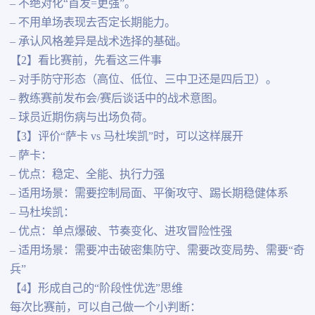
– 不绝对化“首发=更强”。
– 不用单场表现去否定长期能力。
– 承认风格差异是战术选择的基础。
【2】看比赛前，先看这三件事
– 对手防守形态（高位、低位、三中卫还是四后卫）。
– 教练赛前发布会/赛后谈话中的战术意图。
– 球员近期伤病与出场负荷。
【3】评价“萨卡 vs 马杜埃凯”时，可以这样展开
– 萨卡：
– 优点：稳定、全能、执行力强
– 适用场景：需要控制局面、平衡攻守、踢长期稳健体系
– 马杜埃凯：
– 优点：单点爆破、节奏变化、进攻冒险性强
– 适用场景：需要冲击破密集防守、需要改变局势、需要“奇
兵”
【4】形成自己的“阶段性优选”思维
每次比赛前，可以自己做一个小判断：