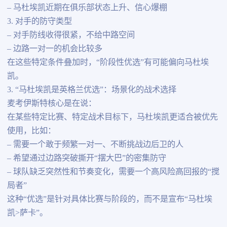
– 马杜埃凯近期在俱乐部状态上升、信心爆棚
3. 对手的防守类型
– 对手防线收得很紧，不给中路空间
– 边路一对一的机会比较多
在这些特定条件叠加时，“阶段性优选”有可能偏向马杜埃
凯。
3. “马杜埃凯是英格兰优选”：场景化的战术选择
麦考伊斯特核心是在说：
在某些特定比赛、特定战术目标下，马杜埃凯更适合被优先
使用，比如：
– 需要一个敢于频繁一对一、不断挑战边后卫的人
– 希望通过边路突破撕开“摆大巴”的密集防守
– 球队缺乏突然性和节奏变化，需要一个高风险高回报的“搅
局者”
这种“优选”是针对具体比赛与阶段的，而不是宣布“马杜埃
凯>萨卡”。
—