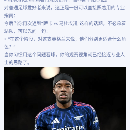
– 用场景化的视角看待球员选择，而非简单贴标签。
对普通足球爱好者来说，这正是一份可以直接照着用的专业
指南：
今后当你再次遇到“萨卡 vs 马杜埃凯”这样的话题，不必急着
站队，可以先问一句：
> “在这个阶段，对这支英格兰来说，他们分别更适合什么角
色？”
当你习惯用这个问题看球，你的观赛视角就已经接近专业人
士的思路了。