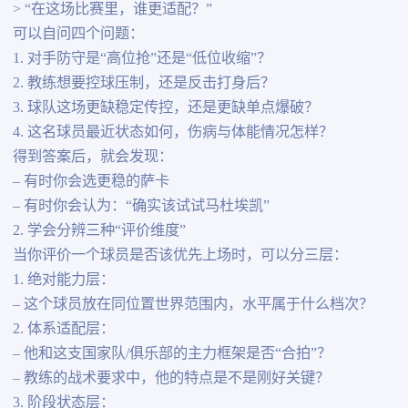
> “在这场比赛里，谁更适配？”
可以自问四个问题：
1. 对手防守是“高位抢”还是“低位收缩”？
2. 教练想要控球压制，还是反击打身后？
3. 球队这场更缺稳定传控，还是更缺单点爆破？
4. 这名球员最近状态如何，伤病与体能情况怎样？
得到答案后，就会发现：
– 有时你会选更稳的萨卡
– 有时你会认为：“确实该试试马杜埃凯”
2. 学会分辨三种“评价维度”
当你评价一个球员是否该优先上场时，可以分三层：
1. 绝对能力层：
– 这个球员放在同位置世界范围内，水平属于什么档次？
2. 体系适配层：
– 他和这支国家队/俱乐部的主力框架是否“合拍”？
– 教练的战术要求中，他的特点是不是刚好关键？
3. 阶段状态层：