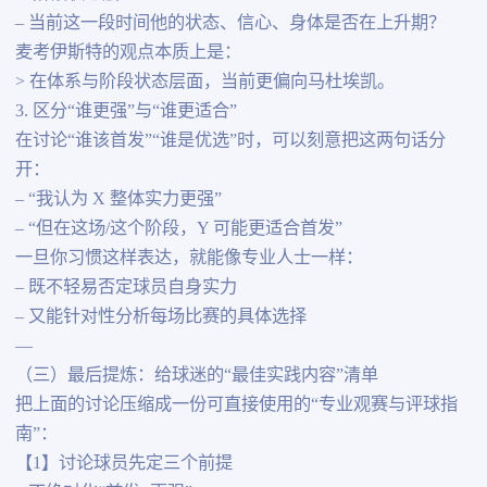
– 当前这一段时间他的状态、信心、身体是否在上升期？
麦考伊斯特的观点本质上是：
> 在体系与阶段状态层面，当前更偏向马杜埃凯。
3. 区分“谁更强”与“谁更适合”
在讨论“谁该首发”“谁是优选”时，可以刻意把这两句话分
开：
– “我认为 X 整体实力更强”
– “但在这场/这个阶段，Y 可能更适合首发”
一旦你习惯这样表达，就能像专业人士一样：
– 既不轻易否定球员自身实力
– 又能针对性分析每场比赛的具体选择
—
（三）最后提炼：给球迷的“最佳实践内容”清单
把上面的讨论压缩成一份可直接使用的“专业观赛与评球指
南”：
【1】讨论球员先定三个前提