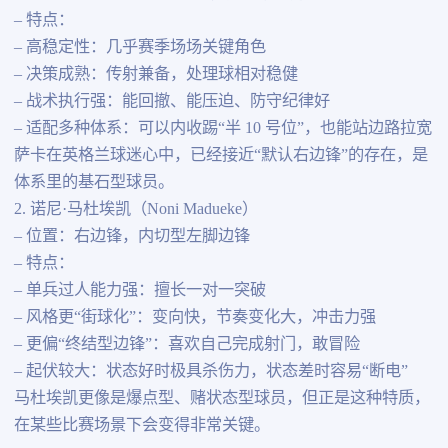
– 特点：
– 高稳定性：几乎赛季场场关键角色
– 决策成熟：传射兼备，处理球相对稳健
– 战术执行强：能回撤、能压迫、防守纪律好
– 适配多种体系：可以内收踢“半 10 号位”，也能站边路拉宽
萨卡在英格兰球迷心中，已经接近“默认右边锋”的存在，是
体系里的基石型球员。
2. 诺尼·马杜埃凯（Noni Madueke）
– 位置：右边锋，内切型左脚边锋
– 特点：
– 单兵过人能力强：擅长一对一突破
– 风格更“街球化”：变向快，节奏变化大，冲击力强
– 更偏“终结型边锋”：喜欢自己完成射门，敢冒险
– 起伏较大：状态好时极具杀伤力，状态差时容易“断电”
马杜埃凯更像是爆点型、赌状态型球员，但正是这种特质，
在某些比赛场景下会变得非常关键。