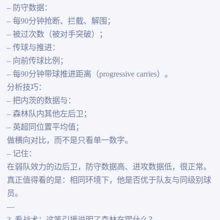
– 防守数据：
– 每90分钟抢断、拦截、解围；
– 被过次数（被对手突破）；
– 传球与推进：
– 向前传球比例；
– 每90分钟带球推进距离（progressive carries）。
分析技巧：
– 把内茨的数据与：
– 森林队内其他左后卫；
– 英超同位置平均值；
做横向对比，而不是只看单一数字。
– 记住：
在弱队效力的边后卫，防守数据高、进攻数据低，很正常。
真正值得看的是：相同环境下，他是否优于队友与同级别球
员。
—