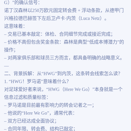
G）”的确认信号：
诺丁汉森林以250万欧元固定转会费 + 浮动条款，从德甲门
兴格拉德巴赫签下左后卫卢卡·内茨（Luca Netz）。
这意味着：
– 交易已基本敲定：体检、合同细节完成或接近完成；
– 价格不高但包含奖金条款：森林是典型“低成本博潜力”的
操作；
– 对两家俱乐部和球员三方而言，都具备明确的战略意义。
—
二、背景拆解：从“HWG”到内茨，这条转会线索怎么读？
1. “HWG！罗马诺”意味着什么？
对足球爱好者来说，“HWG（Here We Go）”本身就是一个
信息过滤和质量标签：
– 罗马诺是目前最有影响力的转会记者之一；
– 他说的“Here We Go”，通常代表：
– 双方已经达成全面协议；
– 合同年限、转会费、结构已敲定；