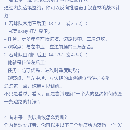
3. 看战术：这笔引援说明了森林在踢什么？
通过内茨这笔签约，你可以反向推理诺丁汉森林的战术计
划：
1. 若球队常用三后卫（3-4-2-1 或 3-5-2）：
– 内茨 likely 打左翼卫；
– 任务：更多参与前场进攻、边路传中、二次进攻；
– 观察点：与左中卫、左边前腰的三角配合。
2. 若球队回到四后卫（4-2-3-1 或 4-3-3）：
– 他就是传统左后卫；
– 任务：防守优先，进攻时适度助攻；
– 观察点：与左中场、左边锋的重叠跑位与保护关系。
通过这一点，球迷可以训练：
不只是看球、看人，而是尝试理解“一个人的签约如何改变
一条边路的打法”。
—
4. 看未来：发展曲线怎么判断？
作为足球爱好者，你可以用以下三个维度给内茨做一个“发