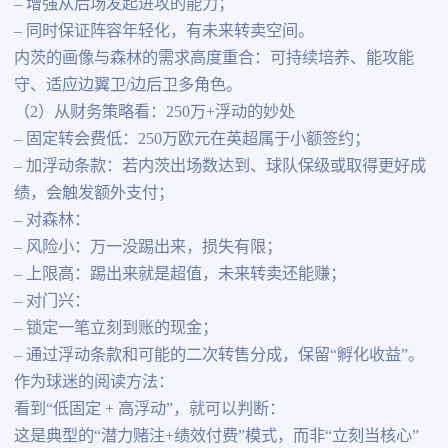
– 增强从后场发起进攻的能力；
– 同时保证阵容年轻化，有未来转卖空间。
内茨的画像与森林的需求高度重合：可持续培养、能攻能
守、适应边翼卫/边后卫多角色。
（2）从财务策略看：250万+浮动的妙处
– 固定转会费低：250万欧元在英超属于小额签约；
– 加浮动条款：若内茨出场数达到、球队保级或取得更好成
绩，会触发额外支付；
– 对森林：
– 风险小：万一没踢出来，损失有限；
– 上限高：踢出来就是超值，未来转卖还能赚；
– 对门兴：
– 锁定一笔立刻到账的现金；
– 通过浮动条款和可能的二次转售分成，保留“孵化收益”。
作为球迷的阅读方法：
看到“低固定 + 高浮动”，就可以判断：
这是典型的“潜力赌注+绩效付费”模式，而非“立刻当核心”