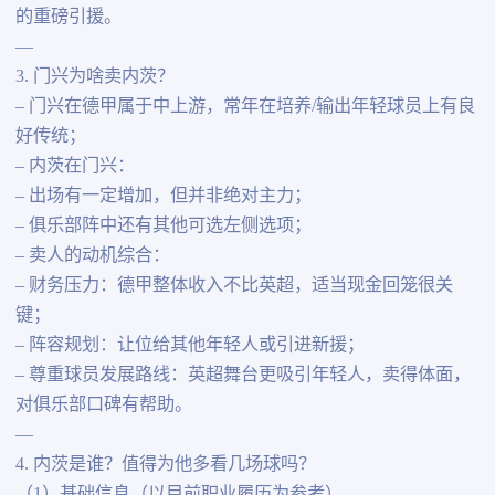
的重磅引援。
—
3. 门兴为啥卖内茨？
– 门兴在德甲属于中上游，常年在培养/输出年轻球员上有良
好传统；
– 内茨在门兴：
– 出场有一定增加，但并非绝对主力；
– 俱乐部阵中还有其他可选左侧选项；
– 卖人的动机综合：
– 财务压力：德甲整体收入不比英超，适当现金回笼很关
键；
– 阵容规划：让位给其他年轻人或引进新援；
– 尊重球员发展路线：英超舞台更吸引年轻人，卖得体面，
对俱乐部口碑有帮助。
—
4. 内茨是谁？值得为他多看几场球吗？
（1）基础信息（以目前职业履历为参考）