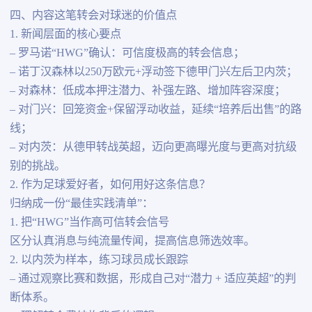
四、内容这笔转会对球迷的价值点
1. 新闻层面的核心要点
– 罗马诺“HWG”确认：可信度极高的转会信息；
– 诺丁汉森林以250万欧元+浮动签下德甲门兴左后卫内茨；
– 对森林：低成本押注潜力、补强左路、增加阵容深度；
– 对门兴：回笼资金+保留浮动收益，延续“培养后出售”的路
线；
– 对内茨：从德甲转战英超，迈向更高曝光度与更高对抗级
别的挑战。
2. 作为足球爱好者，如何用好这条信息？
归纳成一份“最佳实践清单”：
1. 把“HWG”当作高可信转会信号
区分认真消息与纯流量传闻，提高信息筛选效率。
2. 以内茨为样本，练习球员成长跟踪
– 通过观察比赛和数据，形成自己对“潜力 + 适应英超”的判
断体系。