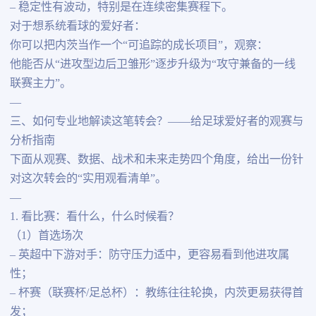
– 稳定性有波动，特别是在连续密集赛程下。
对于想系统看球的爱好者：
你可以把内茨当作一个“可追踪的成长项目”，观察：
他能否从“进攻型边后卫雏形”逐步升级为“攻守兼备的一线
联赛主力”。
—
三、如何专业地解读这笔转会？——给足球爱好者的观赛与
分析指南
下面从观赛、数据、战术和未来走势四个角度，给出一份针
对这次转会的“实用观看清单”。
—
1. 看比赛：看什么，什么时候看？
（1）首选场次
– 英超中下游对手：防守压力适中，更容易看到他进攻属
性；
– 杯赛（联赛杯/足总杯）：教练往往轮换，内茨更易获得首
发；