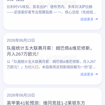
比利时VS埃及、首发出炉：德布劳内、多库对决萨拉赫
——足球爱好者专业观赛指南 — 一、核心总结（先给结
论） 1. 观赛重点： – 比利时：德布劳内掌控节奏，……
阅读更多
2026年06月13日
队报统计五大联赛月薪：姆巴佩&维尼修斯，
月入267万欧元！
以「队报统计五大联赛月薪：姆巴佩&维尼修斯，月入267
万欧元！」为切入口，本指南将这则新闻拆解为一份“足球
爱好者专业观赛指南”，帮助你更系统地理解：高薪是怎样
阅读更多
形……
2026年06月10日
英甲第41轮预测：维冈竞技1-2莱顿东方