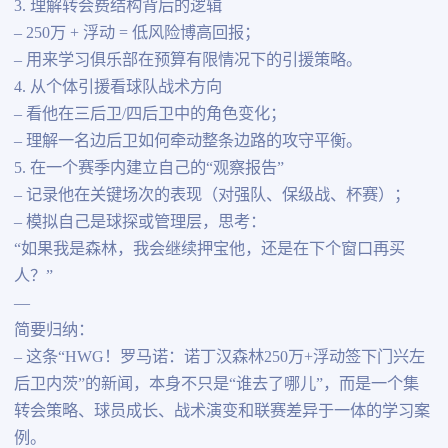
3. 理解转会费结构背后的逻辑
– 250万 + 浮动 = 低风险博高回报；
– 用来学习俱乐部在预算有限情况下的引援策略。
4. 从个体引援看球队战术方向
– 看他在三后卫/四后卫中的角色变化；
– 理解一名边后卫如何牵动整条边路的攻守平衡。
5. 在一个赛季内建立自己的“观察报告”
– 记录他在关键场次的表现（对强队、保级战、杯赛）；
– 模拟自己是球探或管理层，思考：
“如果我是森林，我会继续押宝他，还是在下个窗口再买
人？”
—
简要归纳：
– 这条“HWG！罗马诺：诺丁汉森林250万+浮动签下门兴左
后卫内茨”的新闻，本身不只是“谁去了哪儿”，而是一个集
转会策略、球员成长、战术演变和联赛差异于一体的学习案
例。