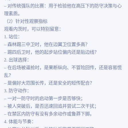
– 对传统强队的比赛：用于检验他在高压下的防守决策与心
理素质。
（2）针对性观察指标
观看内茨时，可以特别留意：
1. 站位：
– 森林踢三中卫时，他在边翼卫位置多高？
– 踢四后卫时，他的起步站位偏内还是贴边线？
2. 出球选择：
– 在后场被逼抢时，是果断纵向、不冒险回传，还是容易慌
乱？
– 是偏好大范围长传，还是安全的短传配合？
3. 防守动作：
– 一对一防守时的启动第一步是否够快；
– 被人突破后，是否迅速回追并尝试二次干扰；
– 在禁区内防守有没有多余动作或鲁莽下脚。
4. 体能与节奏：