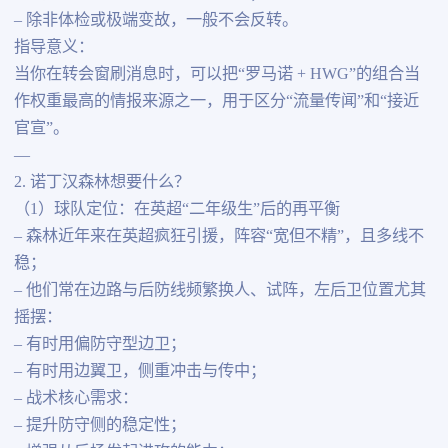
– 除非体检或极端变故，一般不会反转。
指导意义：
当你在转会窗刷消息时，可以把“罗马诺 + HWG”的组合当
作权重最高的情报来源之一，用于区分“流量传闻”和“接近
官宣”。
—
2. 诺丁汉森林想要什么？
（1）球队定位：在英超“二年级生”后的再平衡
– 森林近年来在英超疯狂引援，阵容“宽但不精”，且多线不
稳；
– 他们常在边路与后防线频繁换人、试阵，左后卫位置尤其
摇摆：
– 有时用偏防守型边卫；
– 有时用边翼卫，侧重冲击与传中；
– 战术核心需求：
– 提升防守侧的稳定性；