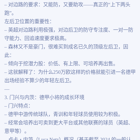
– 对边路的要求：又能防，又要助攻——真正的“上下两头
跑”。
左后卫位置的重要性：
– 英超对边路利用极强，对边后卫的防守专注度、一对一防
守能力、回追速度要求极高。
– 森林又不是豪门，很难买到成名已久的顶级左后卫，因
此：
– 倾向于挖潜力股：价低、有上限、可培养再出售。
– 这就解释了：为什么250万欧这样的价格就能引进一名德甲
出场经验不算少的年轻左后卫。
—
3. 门兴与内茨：德甲小将的成长环境
– 门兴特点：
– 德甲中游传统球队，青训和年轻球员使用较为积极。
– 经常会培养出可卖到更大平台或其他联赛的球员（英超、
意甲等）。
– 卢卡・内茨（Luca Netz）概况（基于截至 2024 的一般认