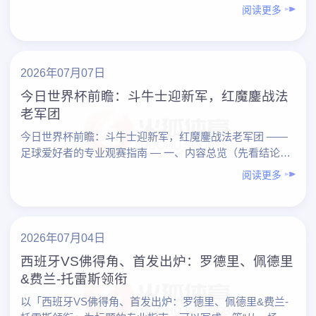
个典型案例：借助 AI 与大数据，在世界杯期间连续命中四
阅读更多
场……
2026年07月07日
今日世界杯前瞻：斗牛士迎新军，红魔鏖战法
老军团
今日世界杯前瞻：斗牛士迎新军，红魔鏖战法老军团 ——
足球爱好者的专业观赛指南 — 一、内容总览（先看结论）
1. 今日两大焦点对决 – 斗牛士（西班牙） vs ……
阅读更多
2026年07月04日
西班牙VS佛得角、首发出炉：罗德里、佩德里
&费兰-托雷斯领衔
以「西班牙VS佛得角、首发出炉：罗德里、佩德里&费兰-