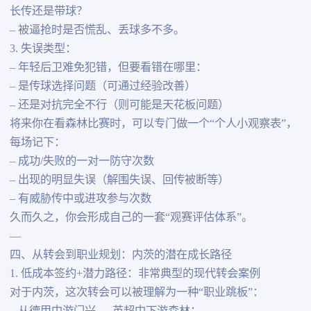
长传还是带球？
– 被逼抢时是否慌乱、丢球多不多。
3. 失误类型：
– 年轻后卫难免犯错，但要看错在哪里：
– 是传球选择问题（可通过经验改善）
– 还是对抗完全不行（则可能是天花板问题）
将来你在看森林比赛时，可以专门做一个“个人小观察表”，
每场记下：
– 成功/失败的一对一防守次数
– 出现的明显失误（解围失误、回传被断等）
– 有威胁传中或进攻参与次数
久而久之，你会形成自己的一套“观赛评估体系”。
—
四、从转会到职业规划：内茨的潜在成长路径
1. 低成本签约+潜力路径：非常典型的现代转会案例
对于内茨，这次转会可以被理解为一种“职业跳板”：