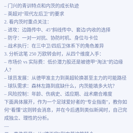
– 门兴的青训特点和内茨的成长轨迹
– 英超对“现代左后卫”的要求
2. 看内茨时重点关注：
– 进攻：边路传中、45°斜线传中、套边/内收的选择
– 防守：一对一对抗、协防时机、身位与卡位
– 战术执行：在三中卫/四后卫体系下的角色差异
3. 分析这笔 250 万欧转会时，从四个维度入手：
– 市场价 vs 实际费：低价潜力股还是被德甲“淘汰”的边缘
人？
– 球员发展：从德甲准主力到英超轮换甚至主力的可能路径
– 球队需求：森林左路到底缺什么，内茨能填多大坑？
– 风险控制：年龄、伤病史、适应期、战术磨合难度
下面具体展开，作为一个足球爱好者的“专业指南”，教你如
何“看懂”这则转会消息，并在今后遇到类似新闻时，自己完
成独立、理性的分析。
—