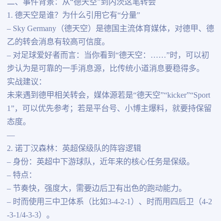
二、事件背景：从“德天空”到内茨这笔转会
1. 德天空是谁？为什么引用它有“分量”
– Sky Germany（德天空）是德国主流体育媒体，对德甲、德
乙的转会消息有较高可信度。
– 对足球爱好者而言：当你看到“德天空：……”时，可以初
步认为是可靠的一手消息源，比传统小道消息要稳得多。
实战建议：
未来遇到德甲相关转会，媒体源若是“德天空”“kicker”“Sport
1”，可以优先参考；若是平台号、小博主爆料，就要持保留
态度。
—
2. 诺丁汉森林：英超保级队的阵容逻辑
– 身份：英超中下游球队，近年来的核心任务是保级。
– 特点：
– 节奏快，强度大，需要边后卫有出色的跑动能力。
– 时而使用三中卫体系（比如3-4-2-1）、时而用四后卫（4-2
-3-1/4-3-3）。