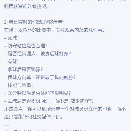
强度联赛的升级挑战。
—
2. 看比赛时的“微观观察清单”
在诺丁汉森林的比赛中，专注观察内茨的几件事：
– 无球：
– 防守站位是否合理？
– 是否经常漏人、被身后球打穿？
– 有球：
– 拿球后是否犹豫？
– 传球方向单一还是敢于纵向威胁？
– 体能与回追：
– 70分钟以后是否体能下滑明显？
– 丢球后是否积极回追，而不是“散步防守”？
用这些点，你可以逐渐形成一个对球员更立体的印象，而不
是只看集锦和社交媒体评价。
—