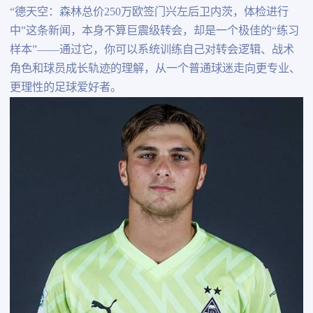
“德天空：森林总价250万欧签门兴左后卫内茨，体检进行
中”这条新闻，本身不算巨震级转会，却是一个极佳的“练习
样本”——通过它，你可以系统训练自己对转会逻辑、战术
角色和球员成长轨迹的理解，从一个普通球迷走向更专业、
更理性的足球爱好者。