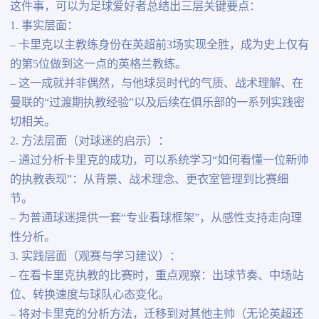
这件事，可以为足球爱好者总结出三层关键要点：
1. 事实层面：
– 卡里克以主教练身份在英超前3场实现全胜，成为史上仅有
的第5位做到这一点的英格兰教练。
– 这一成就并非偶然，与他球员时代的气质、战术理解、在
曼联的“过渡期执教经验”以及后续在俱乐部的一系列实践密
切相关。
2. 方法层面（对球迷的启示）：
– 通过分析卡里克的成功，可以系统学习“如何看懂一位新帅
的执教表现”：从背景、战术理念、更衣室管理到比赛细
节。
– 为普通球迷提供一套“专业看球框架”，从感性支持走向理
性分析。
3. 实践层面（观赛与学习建议）：
– 在看卡里克执教的比赛时，重点观察：出球节奏、中场站
位、转换速度与球队心态变化。
– 将对卡里克的分析方法，迁移到对其他主帅（无论英超还