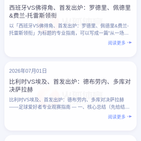
西班牙VS佛得角、首发出炉：罗德里、佩德里
&费兰-托雷斯领衔
以「西班牙VS佛得角、首发出炉：罗德里、佩德里&费兰-
托雷斯领衔」为标题的专业指南，可以写成一篇“从一场比
赛学会看球”的实战教程。下面先给出内容总览，再按要点
阅读更多
展……
2026年07月01日
比利时VS埃及、首发出炉：德布劳内、多库对
决萨拉赫
比利时VS埃及、首发出炉：德布劳内、多库对决萨拉赫
——足球爱好者专业观赛指南 — 一、核心总结（先给结
论） 1. 观赛重点： – 比利时：德布劳内掌控节奏，……
阅读更多