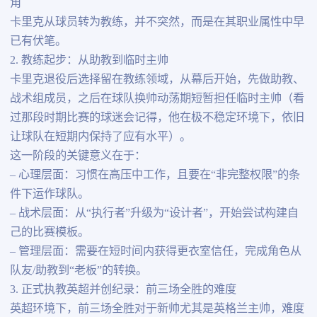
角
卡里克从球员转为教练，并不突然，而是在其职业属性中早
已有伏笔。
2. 教练起步：从助教到临时主帅
卡里克退役后选择留在教练领域，从幕后开始，先做助教、
战术组成员，之后在球队换帅动荡期短暂担任临时主帅（看
过那段时期比赛的球迷会记得，他在极不稳定环境下，依旧
让球队在短期内保持了应有水平）。
这一阶段的关键意义在于：
– 心理层面：习惯在高压中工作，且要在“非完整权限”的条
件下运作球队。
– 战术层面：从“执行者”升级为“设计者”，开始尝试构建自
己的比赛模板。
– 管理层面：需要在短时间内获得更衣室信任，完成角色从
队友/助教到“老板”的转换。
3. 正式执教英超并创纪录：前三场全胜的难度
英超环境下，前三场全胜对于新帅尤其是英格兰主帅，难度