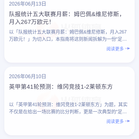
2026年06月13日
队报统计五大联赛月薪：姆巴佩&维尼修斯，
月入267万欧元！
以「队报统计五大联赛月薪：姆巴佩&维尼修斯，月入267
万欧元！」为切入口，本指南将这则新闻拆解为一份“足球
爱好者专业观赛指南”，帮助你更系统地理解：高薪是怎样
阅读更多
形……
2026年06月10日
英甲第41轮预测：维冈竞技1-2莱顿东方
以「英甲第41轮预测：维冈竞技1-2莱顿东方」为题，其实
不仅是在给出一场比赛的比分判断，更是一次典型的“足球
爱好者如何做专业化预测”的实践范本。下面先对本场预测
阅读更多
做整……