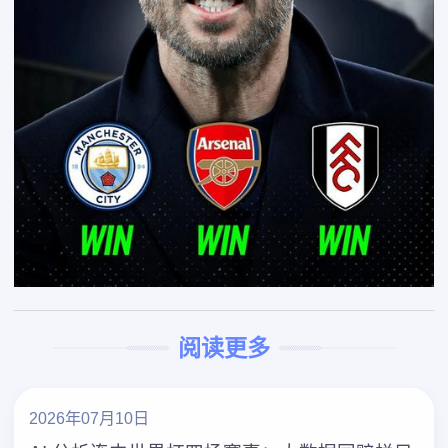
阅读更多
2026年07月10日