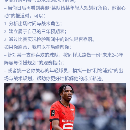
专业理解引援与战术规划的示范课；
– 当你日后再看到类似“某队给某年轻人规划好角色，他很心
动”的报道时，可以：
1. 分析出场时间与战术角色；
2. 建立属于自己的三年预期表；
3. 通过比赛实况检验新闻中的说法是否靠谱。
如果你愿意，我可以在后续帮你：
– 针对某一支你喜欢的球队，按同样思路做一份“未来2–3年
阵容与引援规划”的观赛指南；
– 或者挑一名你关心的年轻球员，模拟一份“利物浦式”的出
场与战术规划，帮助你更好地拆解他的成长轨迹。