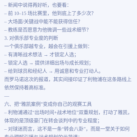
– 新闻中说得再好听，也要看：
– 前 10–15 场比赛里，他到底上了多少次？
– 大场面/关键战中能不能获得信任？
– 教练是否愿意为他微调一些战术细节？
3. 对俱乐部专业度的判断
一个俱乐部越专业，越会在引援上做到：
– 有清晰战术想法 → 才锁定人选；
– 锁定人选 → 提供详细出场与成长规划；
– 给到球员和经纪人 → 用诚意和专业打动人。
而罗马诺这次的报道，其实间接印证了利物浦在这条路线上
依然保持着高标准。
—
六、把“雅凯案例”变成你自己的观赛工具
– 利物浦通过“出场时间+战术地位”双重规划，打动了雅凯，
体现的是顶级豪门在转会谈判中的专业程度；
– 对球迷而言，这不是一条“转会八卦”，而是一堂关于如何