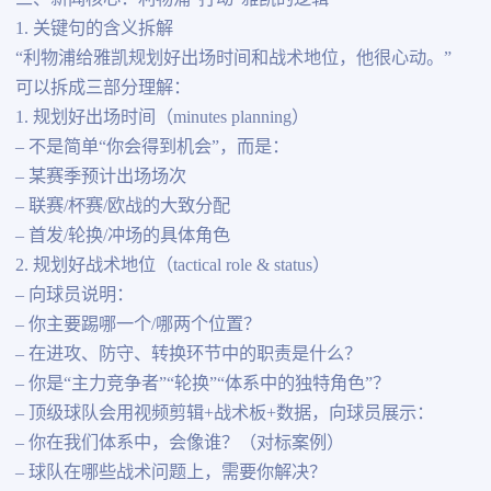
1. 关键句的含义拆解
“利物浦给雅凯规划好出场时间和战术地位，他很心动。”
可以拆成三部分理解：
1. 规划好出场时间（minutes planning）
– 不是简单“你会得到机会”，而是：
– 某赛季预计出场场次
– 联赛/杯赛/欧战的大致分配
– 首发/轮换/冲场的具体角色
2. 规划好战术地位（tactical role & status）
– 向球员说明：
– 你主要踢哪一个/哪两个位置？
– 在进攻、防守、转换环节中的职责是什么？
– 你是“主力竞争者”“轮换”“体系中的独特角色”？
– 顶级球队会用视频剪辑+战术板+数据，向球员展示：
– 你在我们体系中，会像谁？（对标案例）
– 球队在哪些战术问题上，需要你解决？