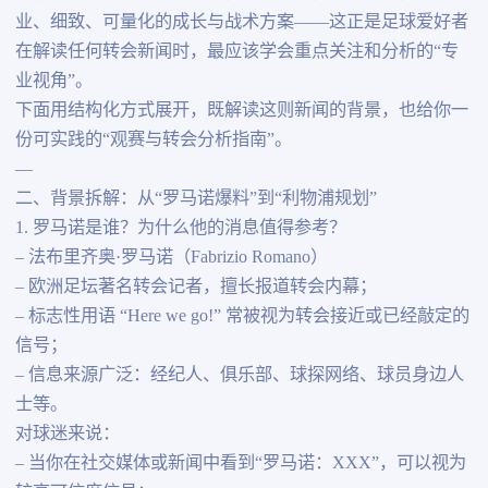
业、细致、可量化的成长与战术方案——这正是足球爱好者
在解读任何转会新闻时，最应该学会重点关注和分析的“专
业视角”。
下面用结构化方式展开，既解读这则新闻的背景，也给你一
份可实践的“观赛与转会分析指南”。
—
二、背景拆解：从“罗马诺爆料”到“利物浦规划”
1. 罗马诺是谁？为什么他的消息值得参考？
– 法布里齐奥·罗马诺（Fabrizio Romano）
– 欧洲足坛著名转会记者，擅长报道转会内幕；
– 标志性用语 “Here we go!” 常被视为转会接近或已经敲定的
信号；
– 信息来源广泛：经纪人、俱乐部、球探网络、球员身边人
士等。
对球迷来说：
– 当你在社交媒体或新闻中看到“罗马诺：XXX”，可以视为