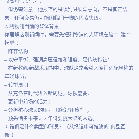
较高可信度信号；
– 但仍需注意：他报道的是谈判进展与意向，不是官宣结
果，任何交易仍可能因临门一脚的因素失败。
2. 利物浦当前的整体背景
你理解这则新闻时，需要先把利物浦的大环境在脑中“建个
模型”：
– 阵容结构
– 攻守平衡、强调高压逼抢和强度，是传统标签；
– 在新教练/新战术周期中，球队通常会引入专门适配风格的
年轻球员。
– 转型周期
– 从克洛普时代进入新周期，球队需要：
– 更新中前场的活力；
– 分担核心球员的压力（避免“用废”）；
– 预先储备未来 2–3 年将要挑大梁的人选。
3. 雅凯是什么类型的球员？（从报道中可推演的“典型画
像”）