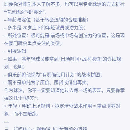
即便你对雅凯本人了解不多，也可以用专业球迷的方式进行
“信息还原”和“类比”：
– 年龄与定位（基于转会逻辑的合理推断）
– 多半是 20岁上下的年轻球员或潜力股；
– 所处位置：很可能是 前场或中场有创造力的位置，这是现
在豪门转会重点关注的类型。
– 引援逻辑
– 如果一名年轻球员能拿到“出场时间+战术地位”的详细规
划，说明：
– 俱乐部将他视为“有明确使用计划”的战术拼图；
– 而不是单纯为了压价、囤货或借出再卖。
作为球迷，你不一定要知道他过去每一场的表现，只要你掌
握这几个“标签”：
> 年轻 + 明确上场规划 + 拟定清晰战术作用 = 重点培养对
象，而不是陪跑。
—
三、新闻核心：利物浦“打动”雅凯的逻辑