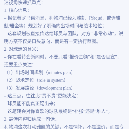
迷视角快速抓重点：
1. 核心信息：
– 据记者罗马诺消息，利物浦已经为雅凯（Yaqué，或译雅
凯/雅奎等）规划好了明确的出场时间与战术地位；
– 这套规划被直接传达给球员与团队，对方 “非常心动”，说
明方案不仅是口头意向，而是有一定执行蓝图。
2. 对球迷的意义：
– 你在看转会新闻时，不要只看“报价金额”和“是否官宣”，
还要重点关注：
（1）出场时间规划（minutes plan）
（2）战术定位（role in system）
（3）发展路径（development plan）
– 这三点，往往比“贵不贵”更能决定：
– 球员能不能真正踢出来；
– 这笔转会对你喜欢的球队最终是“补强”还是“堆人”。
3. 最佳内容归纳成一句话：
利物浦这次打动雅凯的关键，不是情怀，不是溢价，而是专