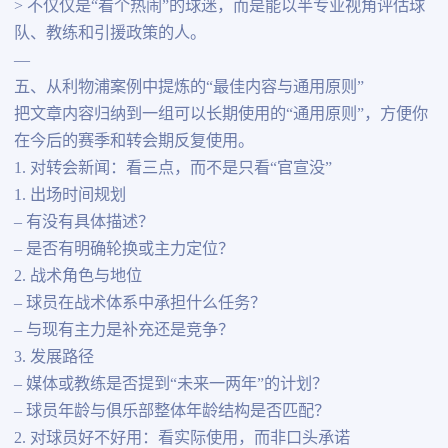
> 不仅仅是“看个热闹”的球迷，而是能以半专业视角评估球
队、教练和引援政策的人。
—
五、从利物浦案例中提炼的“最佳内容与通用原则”
把文章内容归纳到一组可以长期使用的“通用原则”，方便你
在今后的赛季和转会期反复使用。
1. 对转会新闻：看三点，而不是只看“官宣没”
1. 出场时间规划
– 有没有具体描述？
– 是否有明确轮换或主力定位？
2. 战术角色与地位
– 球员在战术体系中承担什么任务？
– 与现有主力是补充还是竞争？
3. 发展路径
– 媒体或教练是否提到“未来一两年”的计划？
– 球员年龄与俱乐部整体年龄结构是否匹配？
2. 对球员好不好用：看实际使用，而非口头承诺