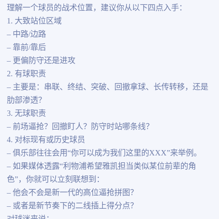
理解一个球员的战术位置，建议你从以下四点入手：
1. 大致站位区域
– 中路/边路
– 靠前/靠后
– 更偏防守还是进攻
2. 有球职责
– 主要是：串联、终结、突破、回撤拿球、长传转移，还是
肋部渗透？
3. 无球职责
– 前场逼抢？回撤盯人？防守时站哪条线？
4. 对标现有或历史球员
– 俱乐部往往会用“你可以成为我们这里的XXX”来举例。
– 如果媒体透露“利物浦希望雅凯担当类似某位前辈的角
色”，你就可以立刻联想到：
– 他会不会是新一代的高位逼抢拼图？
– 或者是新节奏下的二线插上得分点？