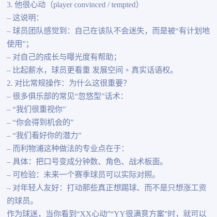
3. 他很心动（player convinced / tempted）
– 这说明：
– 球员团队感觉到：自己在该队不会迷失，而是被“有计划地
使用”；
– 对自己的成长与曝光度有帮助；
– 比起薪水，球员更看重 发展空间 + 真实话语权。
2. 对比常规操作：为什么这很重要？
– 很多俱乐部的常见“忽悠型”话术：
– “我们很重视你”
– “你会得到机会的”
– “我们看好你的潜力”
– 而利物浦这种做法的专业点在于：
– 具体：把口号变成分钟数、角色、战术板面。
– 可检验：未来一个赛季球员可以实际对照。
– 对年轻人友好：打动那些真正想踢球、而不是只想涨工资
的球员。
作为球迷，当你看到“XX心动”“YY很满意方案”时，就可以