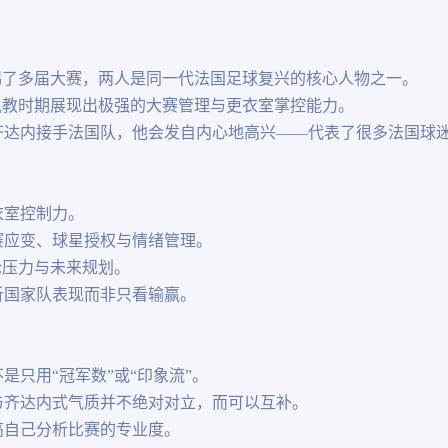
他踢了多届大赛，两人是同一代法国足球复兴的核心人物之一。
马执教时期展现出极强的大赛管理与更衣室掌控能力。
齐达内接手法国队，他会发自内心地高兴——代表了很多法国球迷
衣室控制力。
赛应变、球星授权与情绪管理。
论压力与未来规划。
析国家队表现而非只看输赢。
是只用“冠军数”或“印象流”。
与齐达内式气质并不绝对对立，而可以互补。
高自己分析比赛的专业度。