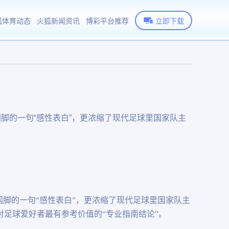
狐体育动态
火狐新闻资讯
博彩平台推荐
立即下载
脚的一句“感性表白”，更浓缩了现代足球里国家队主
脚的一句“感性表白”，更浓缩了现代足球里国家队主
足球爱好者最有参考价值的“专业指南结论”。