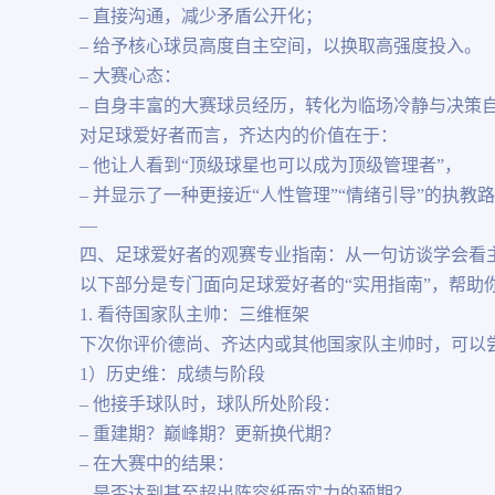
– 直接沟通，减少矛盾公开化；
– 给予核心球员高度自主空间，以换取高强度投入。
– 大赛心态：
– 自身丰富的大赛球员经历，转化为临场冷静与决策
对足球爱好者而言，齐达内的价值在于：
– 他让人看到“顶级球星也可以成为顶级管理者”，
– 并显示了一种更接近“人性管理”“情绪引导”的执教
—
四、足球爱好者的观赛专业指南：从一句访谈学会看
以下部分是专门面向足球爱好者的“实用指南”，帮助
1. 看待国家队主帅：三维框架
下次你评价德尚、齐达内或其他国家队主帅时，可以
1）历史维：成绩与阶段
– 他接手球队时，球队所处阶段：
– 重建期？巅峰期？更新换代期？
– 在大赛中的结果：
– 是否达到甚至超出阵容纸面实力的预期？