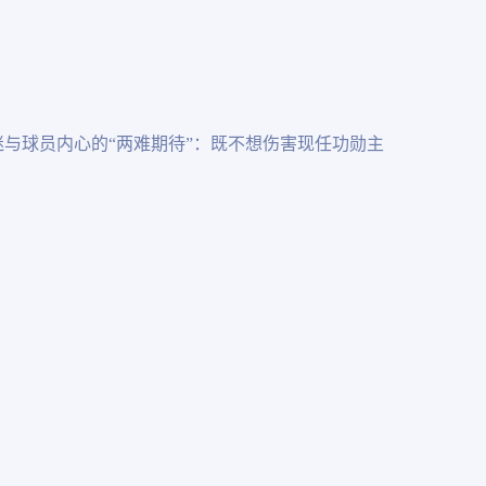
与球员内心的“两难期待”：既不想伤害现任功勋主