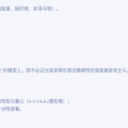
列兹曼、姆巴佩、本泽马等）。
爆点”的模型上，而不必过分追求俱乐部式精细传控或极端进攻主义
重心（4-3-3/4-4-2菱形等）；
针对性部署。