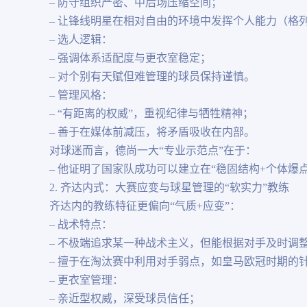
– 防守组织严密、中后场压缩空间；
– 让锋线明星在相对自由的环境中发挥个人能力（格
– 选人逻辑：
– 强调体系适配度与更衣室稳定；
– 对个别有天赋但难管理的球员保持谨慎。
– 管理风格：
– “有距离的权威”，重视纪律与牺牲精神；
– 善于在媒体前减压，将矛盾吸收在内部。
对球迷而言，德尚一大“专业示范点”在于：
– 他证明了国家队成功可以建立在“稳固结构+个体
2. 齐达内式：大赛应变与球星管理的“软实力”教练
齐达内的教练特征更偏向“气质+应变”：
– 战术特点：
– 不极端追求某一种战术主义，但能根据对手及时调整阵型与
– 擅于在淘汰赛中利用对手弱点，如皇马欧冠时期的
– 更衣室管理：
– 亲近型权威，深受球员信任；