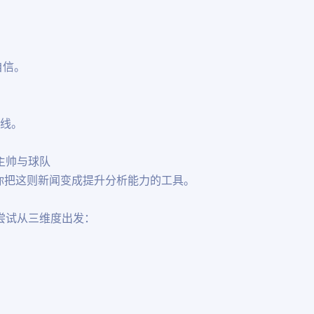
自信。
路线。
主帅与球队
你把这则新闻变成提升分析能力的工具。
尝试从三维度出发：