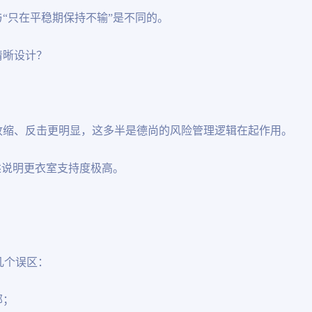
与“只在平稳期保持不输”是不同的。
清晰设计？
收缩、反击更明显，这多半是德尚的风险管理逻辑在起作用。
述说明更衣室支持度极高。
几个误区：
部；