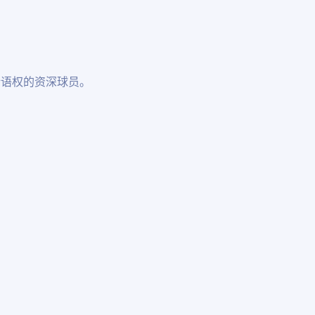
有话语权的资深球员。