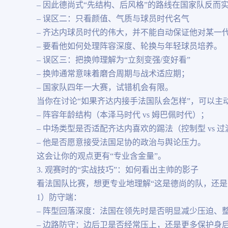
– 因此德尚式“先结构、后风格”的路线在国家队反而
– 误区二：只看颜值、气质与球员时代名气
– 齐达内球员时代的伟大，并不能自动保证他对某一
– 要看他如何处理阵容深度、轮换与年轻球员培养。
– 误区三：把换帅理解为“立刻变强/变好看”
– 换帅通常意味着磨合周期与战术适应期；
– 国家队四年一大赛，试错机会有限。
当你在讨论“如果齐达内接手法国队会怎样”，可以主
– 阵容年龄结构（本泽马时代 vs 姆巴佩时代）；
– 中场类型是否适配齐达内喜欢的踢法（控制型 vs 
– 他是否愿意接受法国足协的政治与舆论压力。
这会让你的观点更有“专业含金量”。
3. 观赛时的“实战技巧”：如何看出主帅的影子
看法国队比赛，想更专业地理解“这是德尚的队，还是
1）防守端：
– 阵型回落深度：法国在领先时是否明显减少压迫、
– 边路防守：边后卫是否经常压上，还是更多保护身