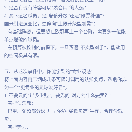
2. 是否需要控制工资结构，避免打乱更衣室平衡？
3. 是否有现有阵容可以“凑合用”的人选？
4. 买下这名球员，是“奢侈升级”还是“刚需补强”？
国米引进迪亚比，更偏向“上限升级型刚需”：
– 有基础阵容，但要想在欧冠再上一个台阶，需要多一位能
单点爆破的球员。
– 在预算被控制的前提下，一旦遭遇“不卖型对手”，能动用
的空间极其有限。
—
五、从这次事件中，你能学到的“专业观感”
将上面内容再压缩成几条可随时调用的认知要点，帮助你成
为一个“更专业的足球爱好者”。
1. 不要只问“出多少钱”，要先问“对方为什么要卖？”
– 有些俱乐部：
– 巴甲、葡超部分球队 → 依靠“买低卖高”生存，合理价就
卖。
– 有些势力：