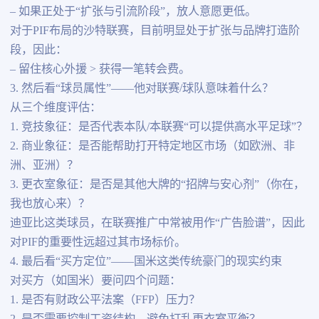
– 如果正处于“扩张与引流阶段”，放人意愿更低。
对于PIF布局的沙特联赛，目前明显处于扩张与品牌打造阶
段，因此：
– 留住核心外援 > 获得一笔转会费。
3. 然后看“球员属性”——他对联赛/球队意味着什么？
从三个维度评估：
1. 竞技象征：是否代表本队/本联赛“可以提供高水平足球”？
2. 商业象征：是否能帮助打开特定地区市场（如欧洲、非
洲、亚洲）？
3. 更衣室象征：是否是其他大牌的“招牌与安心剂”（你在，
我也放心来）？
迪亚比这类球员，在联赛推广中常被用作“广告脸谱”，因此
对PIF的重要性远超过其市场标价。
4. 最后看“买方定位”——国米这类传统豪门的现实约束
对买方（如国米）要问四个问题：
1. 是否有财政公平法案（FFP）压力？