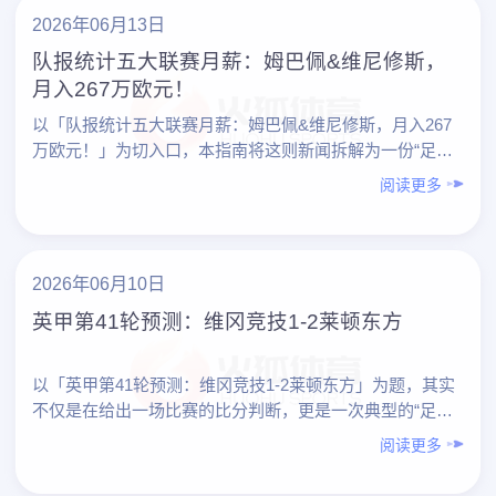
2026年06月13日
队报统计五大联赛月薪：姆巴佩&维尼修斯，
月入267万欧元！
以「队报统计五大联赛月薪：姆巴佩&维尼修斯，月入267
万欧元！」为切入口，本指南将这则新闻拆解为一份“足球
爱好者专业观赛指南”，帮助你更系统地理解：高薪是怎样
阅读更多
形……
2026年06月10日
英甲第41轮预测：维冈竞技1-2莱顿东方
以「英甲第41轮预测：维冈竞技1-2莱顿东方」为题，其实
不仅是在给出一场比赛的比分判断，更是一次典型的“足球
爱好者如何做专业化预测”的实践范本。下面先对本场预测
阅读更多
做整……