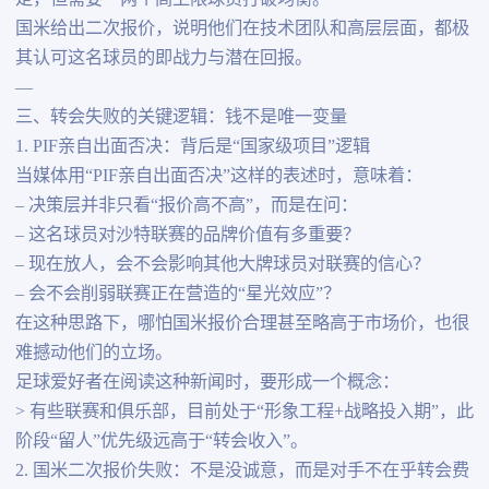
国米给出二次报价，说明他们在技术团队和高层层面，都极
其认可这名球员的即战力与潜在回报。
—
三、转会失败的关键逻辑：钱不是唯一变量
1. PIF亲自出面否决：背后是“国家级项目”逻辑
当媒体用“PIF亲自出面否决”这样的表述时，意味着：
– 决策层并非只看“报价高不高”，而是在问：
– 这名球员对沙特联赛的品牌价值有多重要？
– 现在放人，会不会影响其他大牌球员对联赛的信心？
– 会不会削弱联赛正在营造的“星光效应”？
在这种思路下，哪怕国米报价合理甚至略高于市场价，也很
难撼动他们的立场。
足球爱好者在阅读这种新闻时，要形成一个概念：
> 有些联赛和俱乐部，目前处于“形象工程+战略投入期”，此
阶段“留人”优先级远高于“转会收入”。
2. 国米二次报价失败：不是没诚意，而是对手不在乎转会费