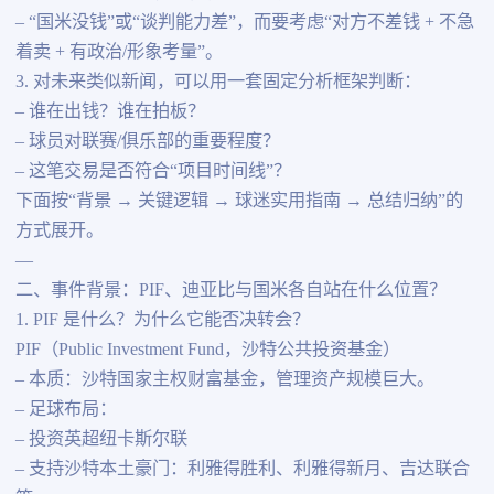
– “国米没钱”或“谈判能力差”，而要考虑“对方不差钱 + 不急
着卖 + 有政治/形象考量”。
3. 对未来类似新闻，可以用一套固定分析框架判断：
– 谁在出钱？谁在拍板？
– 球员对联赛/俱乐部的重要程度？
– 这笔交易是否符合“项目时间线”？
下面按“背景 → 关键逻辑 → 球迷实用指南 → 总结归纳”的
方式展开。
—
二、事件背景：PIF、迪亚比与国米各自站在什么位置？
1. PIF 是什么？为什么它能否决转会？
PIF（Public Investment Fund，沙特公共投资基金）
– 本质：沙特国家主权财富基金，管理资产规模巨大。
– 足球布局：
– 投资英超纽卡斯尔联
– 支持沙特本土豪门：利雅得胜利、利雅得新月、吉达联合