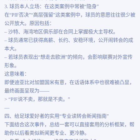
3. 球员本人立场：在这类案例中常被“隐身”
在“PIF否决”“高层强留”这类案例中，球员的意愿往往很少被
公开放大。原因包括：
– 沙特、海湾地区俱乐部在合同上掌握极大主导权。
– 球员通常已获得高薪、长约、安稳环境，公开闹转会的成
本大。
– 若球员表现出“想走去欧洲”的倾向，会影响联赛对外宣传
形象。
这意味着：
即便迪亚比对加盟国米有意，在话语体系中也很难被凸显，
最终画面呈现为——
> “PIF说不卖，那就是不卖。”
—
四、给足球爱好者的实用“专业读转会新闻指南”
下面结合这次事件，总结一套可以直接套用的分析框架，帮
助你以后看类似新闻更专业、更冷静。