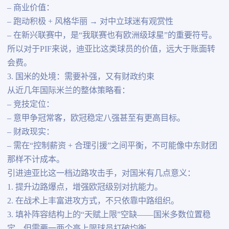
– 商业价值：
– 跑动积极 + 风格华丽 → 对中立球迷有观赏性
– 在新兴联赛中，是“我联赛也有欧洲级球星”的重要符号。
所以对于PIF来说，迪亚比这类球员的价值，远大于账面转
会费。
3. 国米的处境：需要补强，又有财政约束
从近几年国际米兰的整体策略看：
– 竞技定位：
– 意甲争冠常客，欧冠稳定八强甚至有更高目标。
– 财政现实：
– 需在“控制薪资 + 合理引援”之间平衡，不可能像中东财团
那样不计成本。
引进迪亚比这一档边路攻击手，对国米有几点意义：
1. 提升边路爆点，增强欧冠级别对抗能力。
2. 在战术上丰富进攻方式，不只依靠中路组织。
3. 填补阵容结构上的“天赋上限”空缺——国米多数位置稳
定，但需要一两个高上限球员打破均衡。