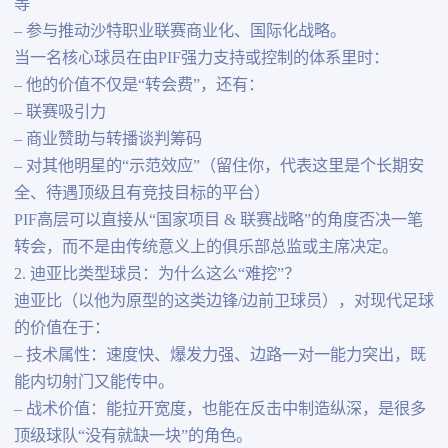
等
– 参与推动沙特职业联赛商业化、国际化战略。
当一名核心球员在由PIF强力支持或控制的体系里时：
– 他的价值不仅是“转会费”，还有：
– 联赛吸引力
– 商业赞助与转播谈判筹码
– 对其他明星的“示范效应”（留住你，代表这里是个长期安
全、待遇顶级且有竞技目标的平台）
PIF高层可以直接从“国家项目 & 联赛战略”的角度否决一笔
转会，而不是由传统意义上的俱乐部总监或主席决定。
2. 迪亚比类型球员：为什么这么“难挖”？
迪亚比（以他为原型的这类边锋/边前卫球员），对现代足球
的价值在于：
– 技术属性：速度快、爆发力强、边路一对一能力突出，既
能内切射门又能传中。
– 战术价值：能拉开宽度，也能在反击中制造纵深，是很多
顶级球队“没有就缺一块”的角色。