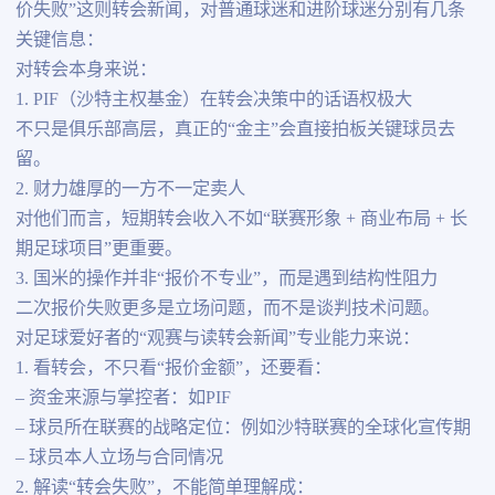
价失败”这则转会新闻，对普通球迷和进阶球迷分别有几条
关键信息：
对转会本身来说：
1. PIF（沙特主权基金）在转会决策中的话语权极大
不只是俱乐部高层，真正的“金主”会直接拍板关键球员去
留。
2. 财力雄厚的一方不一定卖人
对他们而言，短期转会收入不如“联赛形象 + 商业布局 + 长
期足球项目”更重要。
3. 国米的操作并非“报价不专业”，而是遇到结构性阻力
二次报价失败更多是立场问题，而不是谈判技术问题。
对足球爱好者的“观赛与读转会新闻”专业能力来说：
1. 看转会，不只看“报价金额”，还要看：
– 资金来源与掌控者：如PIF
– 球员所在联赛的战略定位：例如沙特联赛的全球化宣传期
– 球员本人立场与合同情况
2. 解读“转会失败”，不能简单理解成：