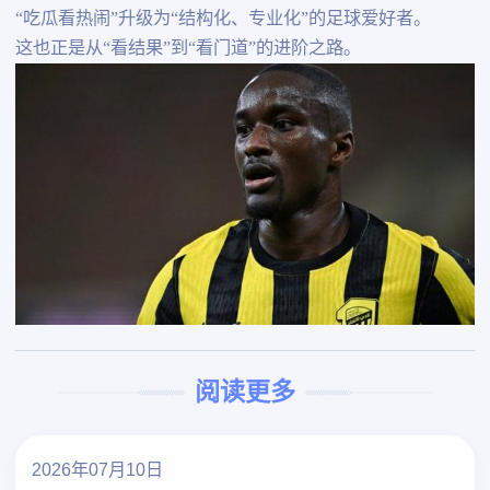
“吃瓜看热闹”升级为“结构化、专业化”的足球爱好者。
这也正是从“看结果”到“看门道”的进阶之路。
阅读更多
2026年07月10日