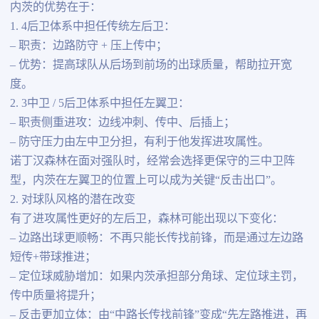
内茨的优势在于：
1. 4后卫体系中担任传统左后卫：
– 职责：边路防守 + 压上传中；
– 优势：提高球队从后场到前场的出球质量，帮助拉开宽
度。
2. 3中卫 / 5后卫体系中担任左翼卫：
– 职责侧重进攻：边线冲刺、传中、后插上；
– 防守压力由左中卫分担，有利于他发挥进攻属性。
诺丁汉森林在面对强队时，经常会选择更保守的三中卫阵
型，内茨在左翼卫的位置上可以成为关键“反击出口”。
2. 对球队风格的潜在改变
有了进攻属性更好的左后卫，森林可能出现以下变化：
– 边路出球更顺畅：不再只能长传找前锋，而是通过左边路
短传+带球推进；
– 定位球威胁增加：如果内茨承担部分角球、定位球主罚，
传中质量将提升；
– 反击更加立体：由“中路长传找前锋”变成“先左路推进，再