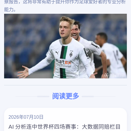
察报告，这将非常有助于提升你作为足球爱好者的专业分析
能力。
阅读更多
2026年07月10日
AI 分析连中世界杯四场赛事：大数据同赔栏目