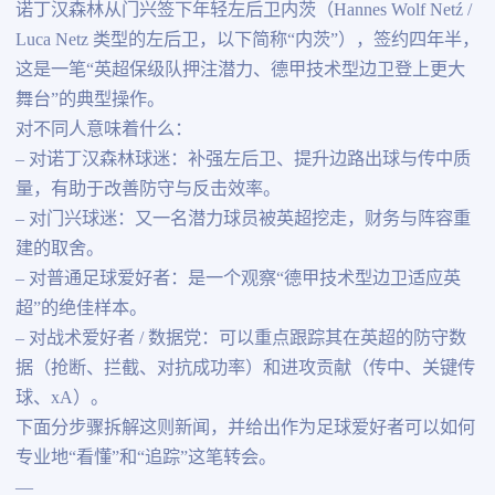
诺丁汉森林从门兴签下年轻左后卫内茨（Hannes Wolf Netź /
Luca Netz 类型的左后卫，以下简称“内茨”），签约四年半，
这是一笔“英超保级队押注潜力、德甲技术型边卫登上更大
舞台”的典型操作。
对不同人意味着什么：
– 对诺丁汉森林球迷：补强左后卫、提升边路出球与传中质
量，有助于改善防守与反击效率。
– 对门兴球迷：又一名潜力球员被英超挖走，财务与阵容重
建的取舍。
– 对普通足球爱好者：是一个观察“德甲技术型边卫适应英
超”的绝佳样本。
– 对战术爱好者 / 数据党：可以重点跟踪其在英超的防守数
据（抢断、拦截、对抗成功率）和进攻贡献（传中、关键传
球、xA）。
下面分步骤拆解这则新闻，并给出作为足球爱好者可以如何
专业地“看懂”和“追踪”这笔转会。
—