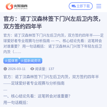
立即下载
官方：诺丁汉森林签下门兴左后卫内茨，
火狐体育首页
双方签约四年半
火狐体育下载
官方：诺丁汉森林签下门兴左后卫内茨，双方签约四年半——足
球爱好者专业观赛与分析指南 — 一、核心结论先看：这笔转会
火狐全站APP下载
火狐体育动态
对谁重要？ 用一句话概括： 诺丁汉森林从门兴签下年轻左后卫
火狐体育APP下载
内茨（……
火狐新闻资讯
火狐体育
火狐新闻资讯
博彩平台推荐
2026-03-11
阅读量：137
官方：诺丁汉森林签下门兴左后卫内茨，双方签约四年半
——足球爱好者专业观赛与分析指南
—
一、核心结论先看：这笔转会对谁重要？
用一句话概括：