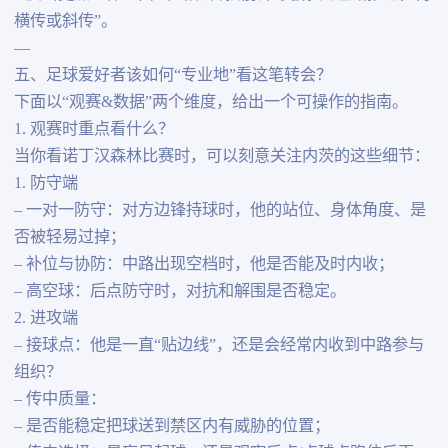
横传或斜传”。
—
五、足球爱好者该如何“专业地”看这笔转会？
下面以“观赛&数据”两个维度，给出一个可操作的指南。
1. 观赛时重点看什么？
当你看诺丁汉森林比赛时，可以刻意关注内茨的这些细节：
1. 防守端
– 一对一防守：对方边锋持球时，他的站位、身体角度、是
否被轻易过掉；
– 补位与协防：中路出现空档时，他是否能及时内收；
– 高空球：后点防守时，对抗和解围是否稳定。
2. 进攻端
– 接球点：他是一直“贴边线”，还是会经常内收到中路参与
组织？
– 传中质量：
– 是否能稳定把球送到禁区内有威胁的位置；