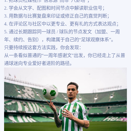
1. 把球员社媒视作“信息源”而非“八卦场”；
2. 学会从文字、配图和时间节点中解读职业信号；
3. 用数据与比赛复盘来印证或修正自己的直觉判断；
4. 在评论区与社区中以更专业、更有礼的方式表达观点；
5. 通过长期跟踪同一球员 / 球队的节点发文（加盟、一周
年、续约、告别），构建属于自己的“足球观察体系”。
只要持续按这套方法实践，你会发现：
从一条看似普通的“一周年感谢文”出发，你已经走上了从普
通球迷向专业爱好者进阶的路径。