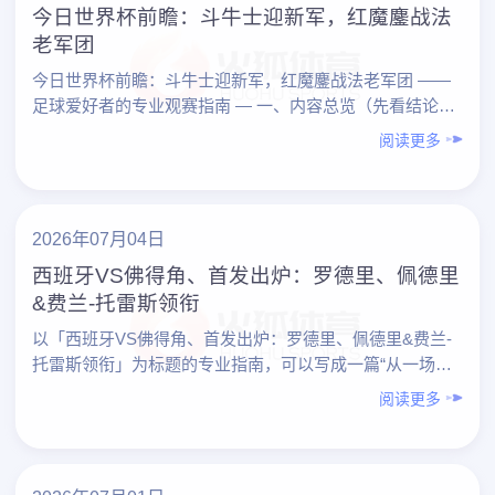
今日世界杯前瞻：斗牛士迎新军，红魔鏖战法
老军团
今日世界杯前瞻：斗牛士迎新军，红魔鏖战法老军团 ——
足球爱好者的专业观赛指南 — 一、内容总览（先看结论）
1. 今日两大焦点对决 – 斗牛士（西班牙） vs ……
阅读更多
2026年07月04日
西班牙VS佛得角、首发出炉：罗德里、佩德里
&费兰-托雷斯领衔
以「西班牙VS佛得角、首发出炉：罗德里、佩德里&费兰-
托雷斯领衔」为标题的专业指南，可以写成一篇“从一场比
赛学会看球”的实战教程。下面先给出内容总览，再按要点
阅读更多
展……