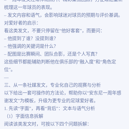
梳理这一年球员的表现。
– 发文内容和语气，会影响球迷对球员的预期与评价基调。
对爱好者的启示：
看这类发文，不要只停留在“他好客套”，而要问：
– 他提到了谁？没提到谁？
– 他强调的关键词是什么？
– 配图是比赛瞬间、团队合影，还是个人写真？
这些细节都能辅助判断他在俱乐部的“融入度”和“角色定
位”。
—
三、从一条社媒发文，专业化自己的观赛与分析
以下给出一套可操作的方法论，帮助你以“安东尼一周年感
谢发文”为模板，升级为更专业的足球爱好者。
1. 先读“字面”，再看“背后”：文本与语气分析
（1）字面信息拆解
阅读该类发文时，可按以下四个问题拆解：