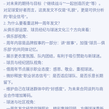
– 对未来的期待与目标（“继续战斗”“一起创造历史”等）。
对足球爱好者而言，这类发文不仅是“礼貌”，更是可供分析
的“职业信号”。
2. 为什么要看重这种一周年发文？
从俱乐部运营、球员经纪与球迷文化三个方向来看：
– 俱乐部视角：
– 周年内容是品牌叙事的一部分：讲“故事”，加强“球员—俱
乐部”的共同体记忆。
– 展示更衣室氛围、队内团结，有利于吸引赞助与新球迷。
– 球员与经纪团队视角：
– 借周年节点展示职业态度：感恩、敬业、重视球迷。
– 微妙释放“职业状态信号”：是否适应球队、是否乐意长期
留下。
– 维护自己在球迷群体中的“好感度”，为未来合同谈判与商
业合作增加筹码。
– 球迷与社区视角：
– 一周年发文经常伴随照片、精彩集锦回顾，方便球迷重新