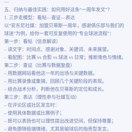
—
五、归纳与最佳实践：如何用好这条“一周年发文”？
1. 三步走模型：看帖—查证—表达
以“安东尼社媒：加盟贝蒂斯一周年，感谢俱乐部与我们的
球迷”为例，给你一套可反复使用的“专业球迷流程”：
第一步：看帖（信息解读）
– 读文字：时间点、感谢对象、关键词、未来展望。
– 看配图：比赛 vs 合影 vs 球迷 vs 日常；推断角色与情绪。
第二步：查证（比赛与数据复盘）
– 用数据网站看他这一年的出场与关键数据。
– 用比赛录像或集锦，回顾几个关键阶段的表现。
– 结合战术分析，判断他在贝蒂斯的定位和成长。
第三步：表达（理性参与社媒互动）
– 在评论区或社区发言时：
– 使用具体数据或比赛例子；
– 既可以表扬也可以理性提出改进空间，但保持尊重；
– 避免跟随极端情绪，尤其是输球后的指责型发言。