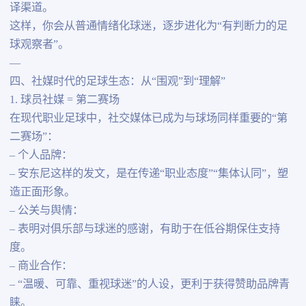
译渠道。
这样，你会从普通情绪化球迷，逐步进化为“有判断力的足
球观察者”。
—
四、社媒时代的足球生态：从“围观”到“理解”
1. 球员社媒 = 第二赛场
在现代职业足球中，社交媒体已成为与球场同样重要的“第
二赛场”：
– 个人品牌：
– 安东尼这样的发文，是在传递“职业态度”“集体认同”，塑
造正面形象。
– 公关与舆情：
– 表明对俱乐部与球迷的感谢，有助于在低谷期保住支持
度。
– 商业合作：
– “温暖、可靠、重视球迷”的人设，更利于获得赞助品牌青
睐。