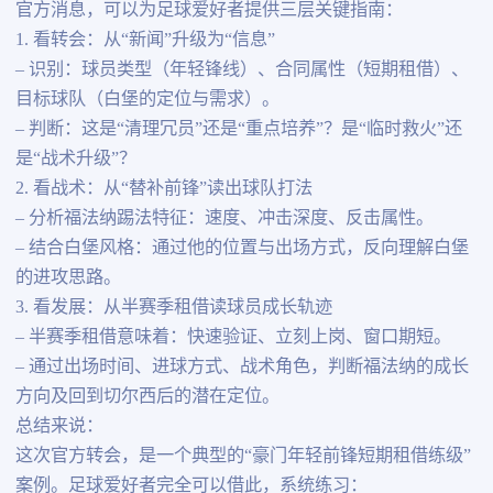
官方消息，可以为足球爱好者提供三层关键指南：
1. 看转会：从“新闻”升级为“信息”
– 识别：球员类型（年轻锋线）、合同属性（短期租借）、
目标球队（白堡的定位与需求）。
– 判断：这是“清理冗员”还是“重点培养”？是“临时救火”还
是“战术升级”？
2. 看战术：从“替补前锋”读出球队打法
– 分析福法纳踢法特征：速度、冲击深度、反击属性。
– 结合白堡风格：通过他的位置与出场方式，反向理解白堡
的进攻思路。
3. 看发展：从半赛季租借读球员成长轨迹
– 半赛季租借意味着：快速验证、立刻上岗、窗口期短。
– 通过出场时间、进球方式、战术角色，判断福法纳的成长
方向及回到切尔西后的潜在定位。
总结来说：
这次官方转会，是一个典型的“豪门年轻前锋短期租借练级”
案例。足球爱好者完全可以借此，系统练习：