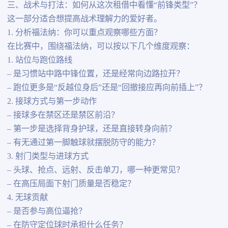
三、战术与打法：如何从这次租借中看懂“前锋类型”？
这一部分适合想提高战术理解力的爱好者。
1. 分析福法纳：你可以重点观察哪些方面？
在比赛中，围绕福法纳，可以按以下几个维度观察：
1. 站位与跑位路线
– 是习惯站中路中锋位置，还是经常向边路拉开？
– 跑位更多是“反越位身后”还是“回撤接应再向前插上”？
2. 接球方式与第一步动作
– 接球多在禁区还是禁区前沿？
– 第一步是选择背身护球，还是直接转身向前？
– 有无通过第一脚触球就摆脱防守的能力？
3. 射门类型与进球方式
– 头球、抢点、远射、反击单刀，哪一种更常见？
– 在高压局面下射门质量是否稳定？
4. 无球贡献
– 是否参与高位逼抢？
– 在防守定位球时承担什么任务？