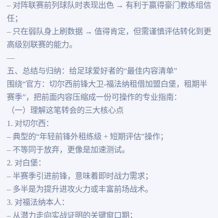
– 对阵联赛前列球队时表现出色 → 有利于赢得豪门教练组信
任；
– 只在弱队身上刷数据 → 值得肯定，但需谨慎评估转化到更
高级别联赛的能力。
—
五、总结与归纳：给足球爱好者的“最佳内容清单”
围绕“官方：切尔西前锋大卫-福法纳租借加盟白堡，租期半
赛季”，把前面内容压缩成一份可操作的专业指南：
（一）理解这笔转会的三大核心点
1. 对切尔西：
– 典型的“年轻前锋外租练级 + 短期评估”操作；
– 不等同于放弃，更像是加速测试。
2. 对白堡：
– 半赛季引进前锋，意味着即时战力需求；
– 多半是为提升进攻火力或丰富前场战术。
3. 对福法纳本人：
– 从潜力走向实战证明的关键窗口期；