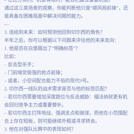
– 在比分焦灼、机会有限时，能否把握住重要机会。
通过这三类场景的观察，你能判断他只是“顺风局前锋”，还
是具备在困难局面中解决问题的能力。
—
3. 连结到未来：如何预测他回到切尔西的角色？
半年之后，你可以根据以下问题来评估他的未来走向：
1. 他是否在白堡踢出了“明确标签”？
比如：
– 反击型杀手；
– 门前嗅觉极强的抢点前锋；
– 或者，小空间配合能力不俗的现代9号。
2. 切尔西一线队的战术需求是否与他的标签匹配？
– 若切尔西需要增加深度跑位与反击威胁：福法纳就更有机
会回归竞争主力或重要替补。
– 若切尔西主打阵地战、强调支点和做球，而他在小范围配
合上存在短板，则可能继续外租或寻求转会。
3. 他在对强队比赛中的表现如何？