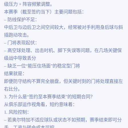
级压力 + 阵容频繁调整。
本赛季（截至签约当下）主要问题包括：
– 防线保护不足：
中后卫与边后卫之间空间较大，经常被对手利用身后球与斜
插跑动攻击。
– 门将表现起伏：
– 高空球处理、出击时机、脚下失误等问题，在几场关键保
级战中导致丢分
– 缺乏一位“能压住场面”的稳定型门将
结果就是：
即便防守结构不算完全崩盘，但关键时刻的门将处理直接左
右比分。
3. 为什么是“签约至本赛季结束”的短期合同？
从俱乐部运作视角看，短约意味着：
1. 风险控制：
– 若奥尔特加不适应球队或状态不如预期，赛季结束即可分
手，工资与转会成本可控。