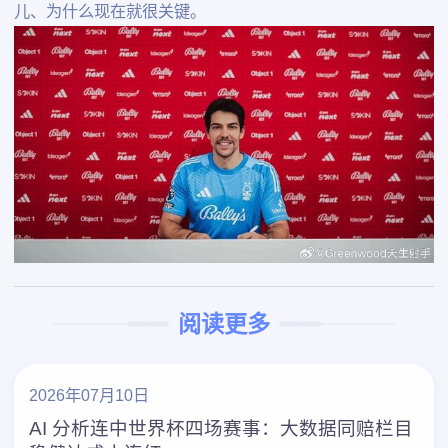
儿、为什么现在就很关键。
阅读更多
2026年07月10日
AI 分析连中世界杯四场赛事：大数据同赔栏目