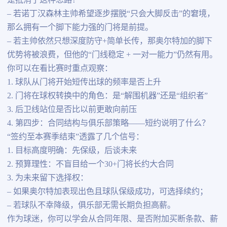
是抵消了这种思路？
– 若诺丁汉森林主帅希望逐步摆脱“只会大脚反击”的窘境，
那么拥有一个脚下能力强的门将是前提。
– 若主帅依然只想深度防守+简单长传，那奥尔特加的脚下
优势将被浪费，但他的“门线稳定 + 一对一能力”仍然有用。
你可以在看比赛时重点观察：
1. 球队从门将开始短传出球的频率是否上升
2. 门将在球权转换中的角色：是“解围机器”还是“组织者”
3. 后卫线站位是否比以前更敢向前压
4. 第四步：合同结构与俱乐部策略——短约说明了什么？
“签约至本赛季结束”透露了几个信号：
1. 目标高度明确：先保级，后谈未来
2. 预算理性：不盲目给一个30+门将长约大合同
3. 为未来留下选择权：
– 如果奥尔特加表现出色且球队保级成功，可选择续约；
– 若球队不幸降级，俱乐部无需长期负担高薪。
作为球迷，你可以学会从合同年限、是否附加买断条款、薪