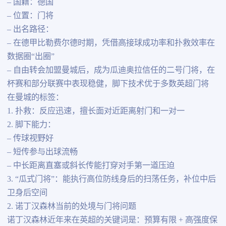
– 国籍：德国
– 位置：门将
– 出名路径：
– 在德甲比勒费尔德时期，凭借高接球成功率和扑救效率在
数据圈“出圈”
– 自由转会加盟曼城后，成为瓜迪奥拉信任的二号门将，在
杯赛和部分联赛中表现稳健，脚下技术优于多数英超门将
在曼城的标签：
1. 扑救：反应迅速，擅长面对近距离射门和一对一
2. 脚下能力：
– 传球视野好
– 短传参与出球流畅
– 中长距离直塞或斜长传能打穿对手第一道压迫
3. “瓜式门将”：能执行高位防线身后的扫荡任务，补位中后
卫身后空间
2. 诺丁汉森林当前的处境与门将问题
诺丁汉森林近年来在英超的关键词是：预算有限 + 高强度保