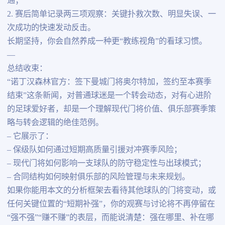
通；
2. 赛后简单记录两三项观察：关键扑救次数、明显失误、一
次成功的快速发动反击。
长期坚持，你会自然养成一种更“教练视角”的看球习惯。
—
总结收束：
“诺丁汉森林官方：签下曼城门将奥尔特加，签约至本赛季
结束”这条新闻，对普通球迷是一个转会动态，对有心进阶
的足球爱好者，却是一个理解现代门将价值、俱乐部赛季策
略与转会逻辑的绝佳范例。
– 它展示了：
– 保级队如何通过短期高质量引援对冲赛季风险；
– 现代门将如何影响一支球队的防守稳定性与出球模式；
– 合同结构如何映射俱乐部的风险管理与未来规划。
如果你能用本文的分析框架去看待其他球队的门将变动，或
任何关键位置的“短期补强”，你的观赛与讨论将不再停留在
“强不强”“赚不赚”的表层，而能说清楚：强在哪里、补在哪