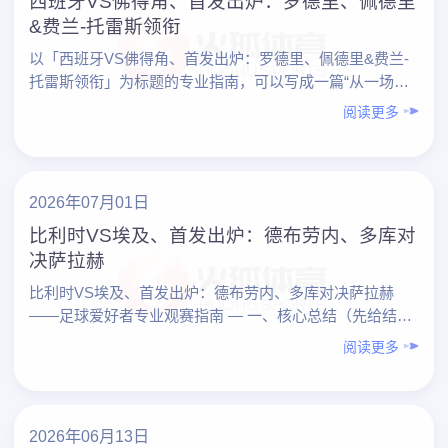
西班牙VS佛得角、首发出炉：罗德里、佩德里
&费兰-托雷斯领衔
以「西班牙VS佛得角、首发出炉：罗德里、佩德里&费兰-
托雷斯领衔」为标题的专业指南，可以写成一篇“从一场比
赛学会看球”的实战教程。下面先给出内容总览，再按要点
阅读更多
展……
2026年07月01日
比利时VS埃及、首发出炉：德布劳内、多库对
决萨拉赫
比利时VS埃及、首发出炉：德布劳内、多库对决萨拉赫
——足球爱好者专业观赛指南 — 一、核心总结（先给结
论） 1. 观赛重点： – 比利时：德布劳内掌控节奏，……
阅读更多
2026年06月13日