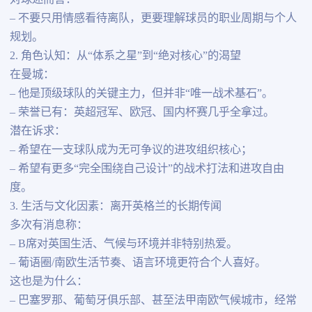
– 不要只用情感看待离队，更要理解球员的职业周期与个人
规划。
2. 角色认知：从“体系之星”到“绝对核心”的渴望
在曼城：
– 他是顶级球队的关键主力，但并非“唯一战术基石”。
– 荣誉已有：英超冠军、欧冠、国内杯赛几乎全拿过。
潜在诉求：
– 希望在一支球队成为无可争议的进攻组织核心；
– 希望有更多“完全围绕自己设计”的战术打法和进攻自由
度。
3. 生活与文化因素：离开英格兰的长期传闻
多次有消息称：
– B席对英国生活、气候与环境并非特别热爱。
– 葡语圈/南欧生活节奏、语言环境更符合个人喜好。
这也是为什么：
– 巴塞罗那、葡萄牙俱乐部、甚至法甲南欧气候城市，经常