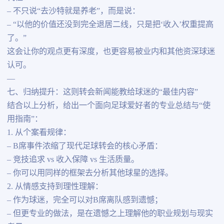
– 不只说“去沙特就是养老”，而是说：
– “以他的价值还没到完全退居二线，只是把‘收入’权重提高
了。”
这会让你的观点更有深度，也更容易被业内和其他资深球迷
认可。
—
七、归纳提升：这则转会新闻能教给球迷的“最佳内容”
结合以上分析，给出一个面向足球爱好者的专业总结与“使
用指南”：
1. 从个案看规律：
– B席事件浓缩了现代足球转会的核心矛盾：
– 竞技追求 vs 收入保障 vs 生活质量。
– 你可以用同样的框架去分析其他球星的选择。
2. 从情感支持到理性理解：
– 作为球迷，完全可以对B席离队感到遗憾；
– 但更专业的做法，是在遗憾之上理解他的职业规划与现实