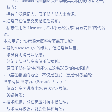
– Fabrizio Romano 是当前转会市场最具影响力的记者之一。
– 特点：
– 拥有广泛经纪人、俱乐部内部人士资源。
– 通常只在信息交叉验证后发布。
– 标志性用语“Here we go!”几乎已经变成“官宣前夜”的代名
词。
本次用词：“B席很大概率今夏离开曼城”
– 没到“Here we go”的级别，但通常意味着：
– 球员有明确离队意愿。
– 经纪团队已与多家俱乐部接触。
– 原俱乐部在做“有可能失去这名球员”的内部准备。
2. B席在曼城的地位：不仅是首发，更是“体系齿轮”
贝尔纳多·席尔瓦（Bernardo Silva）：
– 位置：多面进攻中场/右边锋/8号位。
– 关键特质：
– 技术细腻，能在高压对抗中稳住球。
– 战术理解极强，能胜任多种角色。