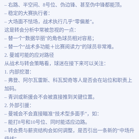
– 右路、半空间、8号位、伪边锋、甚至伪中锋都能顶。
– 稳定的大赛执行者：
– 大场面不怯场，战术执行几乎“零偏差”。
这是转会分析中常被忽视的一点：
– 替一个“数据华丽”的角色球员相对容易；
– 替一个“战术多功能＋比赛阅读力”的球员非常难。
2. 曼城可能的应对路径
从战术与转会策略看，球迷在接下来可以关注：
1. 内部挖潜：
– 弗登、阿尔瓦雷斯、科瓦契奇等人是否会在站位和职责上
加码。
– 青训或新援会不会被直接推到关键位置。
2. 外部引援：
– 曼城会不会直接瞄准“技术型多面手”，如：
– 能打8号和10号位、同时能适应边路。
– 转会费与薪资结构会如何调整，是否引出一条新的“中场升