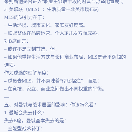
来判断他是否进入“职业生涯后半段的财富与舒适配置期”。
3. 美职联（MLS）：生活质量＋北美市场布局
MLS的吸引力在于：
– 生活环境、城市文化、家庭友好度高。
– 联盟整体在品牌运营、个人IP开发方面成熟。
对B席而言：
– 或许不是立刻首选，但：
– 如果他重视生活方式与长远商业布局，MLS是合乎逻辑的
选项。
作为球迷的理解角度：
– 球员去MLS，并不意味着“彻底摆烂”，而是：
– 在竞技、家庭、商业之间做出不同权重的平衡。
—
五、对曼城与战术层面的影响：你该怎么看？
1. 曼城会失去什么？
失去B席，曼城基本失去的是：
– 全能型战术补丁：