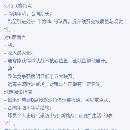
沙特联赛特点：
– 高额年薪，合同期长。
– 希望引进处于“半巅峰”的球员，提升联赛竞技质量与观赏
性。
对B席而言：
– 利：
– 收入最大化。
– 通常能获得球队战术核心位置，全队围绕他展开。
– 弊：
– 整体竞争强度明显低于五大联赛。
– 远离主流欧洲赛场，对荣誉与声望有一定影响。
球迷阅读指南：
– 如果你看到B席接近沙特俱乐部报道，可以重点从：
– 合同年限＋年薪结构。
– 球员个人态度（采访中对“新挑战”“家庭”“生活”的表
述）。