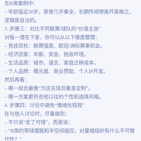
在B席案例中：
– 年龄临近30岁，荣誉几乎拿全，长期传闻想离开英格兰，
逻辑是自洽的。
3. 步骤三：对比不同联赛/球队的“价值主张”
对每一潜在下家，你可以从以下维度整理：
– 竞技目标：联赛强度、欧冠/洲际赛事机会。
– 经济因素：年薪、奖金、税收环境。
– 生活品质：城市、语言、家庭迁移成本。
– 个人品牌：曝光度、商业赞助、个人IP开发。
然后再看：
– 哪一组合最像“为这名球员量身定制”。
– 哪一方案更符合他以往的个性和选择风格。
4. 步骤四：讨论中避免“情绪化短视”
在与他人讨论时，尽量做到：
– 不只说“走了可惜”，而是说：
– “B席的带球摆脱和半空间接应，对曼城组织有什么不可替
代性？”