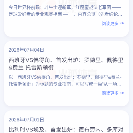
今日世界杯前瞻：斗牛士迎新军，红魔鏖战法老军团 ——
足球爱好者的专业观赛指南 — 一、内容总览（先看结论）
1. 今日两大焦点对决 – 斗牛士（西班牙） vs ……
阅读更多
2026年07月04日
西班牙VS佛得角、首发出炉：罗德里、佩德里
&费兰-托雷斯领衔
以「西班牙VS佛得角、首发出炉：罗德里、佩德里&费兰-
托雷斯领衔」为标题的专业指南，可以写成一篇“从一场比
赛学会看球”的实战教程。下面先给出内容总览，再按要点
阅读更多
展……
2026年07月01日
比利时VS埃及、首发出炉：德布劳内、多库对