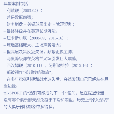
典型案例包括：
– 利兹联（2003-04）：
– 曾是欧冠四强；
– 财务崩盘 + 关键球员出走 + 管理混乱；
– 最终降级并在英冠长期沉沦。
– 纽卡斯尔联（2008-09、2015-16）：
– 球迷基础庞大、主场声势浩大；
– 但高层决策反复失误，频繁更换主帅；
– 两度降级都在英格兰足坛引发巨大震荡。
– 西汉姆联（2010-11）、阿斯顿维拉（2015-16）：
– 都被视作“英超传统劲旅”，
– 在多年糟糕引援和战术迷失后，突然发现自己已经站在悬
崖边缘。
talkSPORT 的“热刺可能成为下一个”设问，是在提醒球迷：
没有哪个俱乐部天然免疫于下滑和崩盘，历史上“掉入深坑”
的大俱乐部比想象中多得多。
—