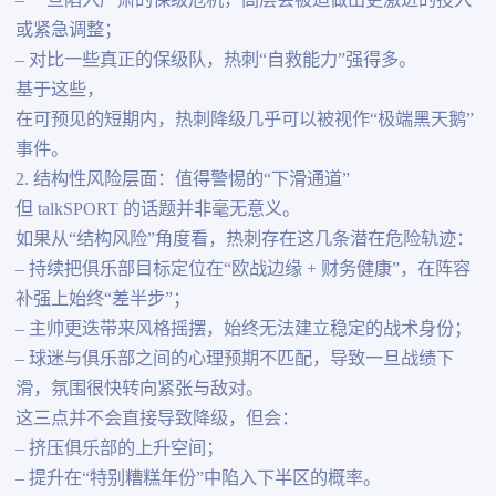
– 一旦陷入严肃的保级危机，高层会被迫做出更激进的投入
或紧急调整；
– 对比一些真正的保级队，热刺“自救能力”强得多。
基于这些，
在可预见的短期内，热刺降级几乎可以被视作“极端黑天鹅”
事件。
2. 结构性风险层面：值得警惕的“下滑通道”
但 talkSPORT 的话题并非毫无意义。
如果从“结构风险”角度看，热刺存在这几条潜在危险轨迹：
– 持续把俱乐部目标定位在“欧战边缘 + 财务健康”，在阵容
补强上始终“差半步”；
– 主帅更迭带来风格摇摆，始终无法建立稳定的战术身份；
– 球迷与俱乐部之间的心理预期不匹配，导致一旦战绩下
滑，氛围很快转向紧张与敌对。
这三点并不会直接导致降级，但会：
– 挤压俱乐部的上升空间；
– 提升在“特别糟糕年份”中陷入下半区的概率。