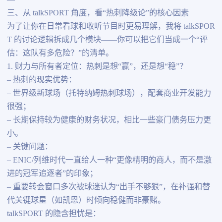
三、从 talkSPORT 角度，看“热刺降级论”的核心因素
为了让你在日常看球和收听节目时更易理解，我将 talkSPOR
T 的讨论逻辑拆成几个模块——你可以把它们当成一个“评
估：这队有多危险？”的清单。
1. 财力与所有者定位：热刺是想“赢”，还是想“稳”？
– 热刺的现实优势：
– 世界级新球场（托特纳姆热刺球场），配套商业开发能力
很强；
– 长期保持较为健康的财务状况，相比一些豪门债务压力更
小。
– 关键问题：
– ENIC/列维时代一直给人一种“更像精明的商人，而不是激
进的冠军追逐者”的印象；
– 重要转会窗口多次被球迷认为“出手不够狠”，在补强和替
代关键球星（如凯恩）时倾向稳健而非豪赌。
talkSPORT 的隐含担忧是：