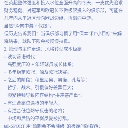
在英超整体强度和投入水位全面升高的今天，一支优先追求
财务稳健、对冠军和欧冠位不做极限投入的俱乐部，可能在
几年内从争冠区滑向欧战边缘，再滑向中游。
虽然“滑向中游 ≠ 保级”，
但历史告诉我们：当俱乐部习惯了用“保本”和“小目标”来解
释结果，球队下限会被慢慢拉低。
2. 管理与主帅更迭：风格转型成本极高
– 波切蒂诺时代：
– 高强度压迫 + 年轻球员成长体系；
– 多年稳定欧冠，触及欧冠决赛。
– 之后的阶段：穆里尼奥、努诺、孔蒂等：
– 哲学、战术、引援偏好差异巨大；
– 频繁换帅导致阵容结构“拼凑感严重”：
– 有适合高位逼抢的年轻人；
– 有适合低位防守反击的老将；
– 中场和后防的平衡反复被打乱。
talkSPORT 用“热刺会不会降级”的极端问题提醒：