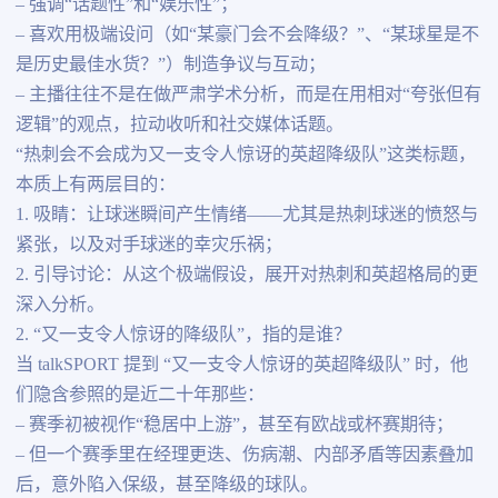
– 强调“话题性”和“娱乐性”；
– 喜欢用极端设问（如“某豪门会不会降级？”、“某球星是不
是历史最佳水货？”）制造争议与互动；
– 主播往往不是在做严肃学术分析，而是在用相对“夸张但有
逻辑”的观点，拉动收听和社交媒体话题。
“热刺会不会成为又一支令人惊讶的英超降级队”这类标题，
本质上有两层目的：
1. 吸睛：让球迷瞬间产生情绪——尤其是热刺球迷的愤怒与
紧张，以及对手球迷的幸灾乐祸；
2. 引导讨论：从这个极端假设，展开对热刺和英超格局的更
深入分析。
2. “又一支令人惊讶的降级队”，指的是谁？
当 talkSPORT 提到 “又一支令人惊讶的英超降级队” 时，他
们隐含参照的是近二十年那些：
– 赛季初被视作“稳居中上游”，甚至有欧战或杯赛期待；
– 但一个赛季里在经理更迭、伤病潮、内部矛盾等因素叠加
后，意外陷入保级，甚至降级的球队。