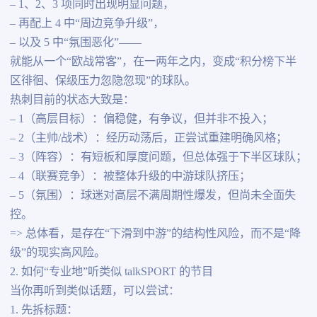
– 1、2、3 项同时出现明显问题，
– 再配上 4 中“周边竞争升级”，
– 以及 5 中“氛围恶化”——
就能从一个“欧战常客”，在一两年之内，变成“积分榜下半
区徘徊、保级压力忽隐忽现”的球队。
热刺目前的状态大致是：
– 1（高层目标）：偏稳健，有争议，但并非不投入；
– 2（主帅/战术）：经历动荡后，正尝试重建明确风格；
– 3（阵容）：有短板和厚度问题，但总体强于下半区球队；
– 4（联赛竞争）：被整体升级的中游球队挤压；
– 5（氛围）：球迷对高层不满周期性爆发，但尚未全面失
控。
=> 总体看，是存在“下滑到中游”的结构性风险，而不是“降
级”的现实高风险。
2. 如何“专业地”听类似 talkSPORT 的节目
当你再听到类似话题，可以尝试：
1. 先拆标题：