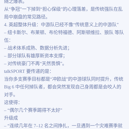
随之爆表。
从“争冠”一下掉到“担心保级”的心理落差，是传统强队在乱
局中崩盘的常见路径。
4. 英超整体升级：中游队已经不像“传统意义上的中游队”
– 纽卡斯尔、布莱顿、布伦特福德、阿斯顿维拉、狼队 等队
伍：
– 战术体系成熟、数据分析先进；
– 部分球队有雄厚新资本支撑；
– 对传统豪门不再“天然畏惧”。
talkSPORT 要传递的是：
当你多支赛季目标都是“冲欧战”的中游球队同时提升，传统
Big 6 中任何掉队者，都会突然发现自己身周都是会咬人的
对手。
这使得：
– “偶尔几个赛季踢得不太好”
升级成
– “连续几年在 7–12 名之间挣扎，一旦遇到一个灾难赛季就