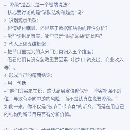
– “降级”是否只是一个极端说法？
– 核心要讨论的是“球队结构和趋势”吗？
2. 识别观点类型：
– 是情绪化嘲讽、还是基于数据和结构的理性分析？
– 哪些论据是事实，哪些只是“很抓耳朵”的比喻？
3. 代入上述五维框架：
– 把节目里提到的点分门别类归入五个维度；
– 看看他们有没有忽略重要因素（比如工资支出、商业收入
等）。
4. 形成自己的精简结论：
– 用一句话
– “他们其实是在说，这队高层定位偏保守 + 阵容补强不到
位，导致有滑向中游的风险，而不是认真在说要降级。”
如此一来，你不仅是“被节目带节奏”的听众，而是在用自己
的结构判断节目是否有分析价值。
—