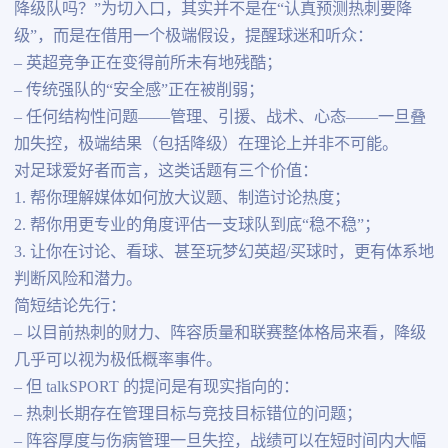
降级队吗？”为切入口，其实并不是在“认真预测热刺要降
级”，而是在借用一个极端假设，提醒球迷和听众：
– 英超竞争正在变得前所未有地残酷；
– 传统强队的“安全感”正在被削弱；
– 任何结构性问题——管理、引援、战术、心态——一旦叠
加失控，极端结果（包括降级）在理论上并非不可能。
对足球爱好者而言，这类话题有三个价值：
1. 帮你理解媒体如何放大议题、制造讨论热度；
2. 帮你用更专业的角度评估一支球队到底“稳不稳”；
3. 让你在讨论、看球、甚至玩梦幻英超/买球时，更有体系地
判断风险和潜力。
简短结论先行：
– 以目前热刺的财力、阵容质量和联赛整体格局来看，降级
几乎可以视为极低概率事件。
– 但 talkSPORT 的提问是有现实指向的：
– 热刺长期存在管理目标与竞技目标错位的问题；
– 阵容厚度与伤病管理一旦失控，战绩可以在短时间内大幅