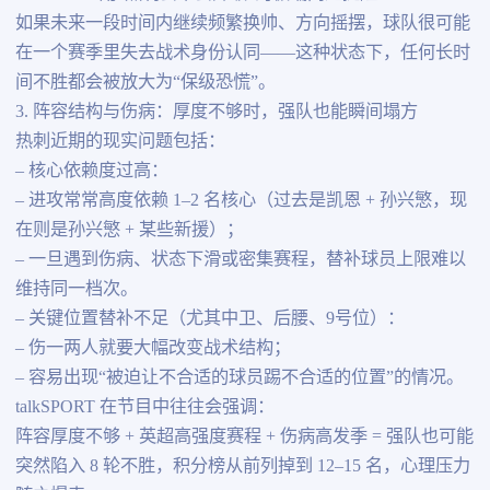
如果未来一段时间内继续频繁换帅、方向摇摆，球队很可能
在一个赛季里失去战术身份认同——这种状态下，任何长时
间不胜都会被放大为“保级恐慌”。
3. 阵容结构与伤病：厚度不够时，强队也能瞬间塌方
热刺近期的现实问题包括：
– 核心依赖度过高：
– 进攻常常高度依赖 1–2 名核心（过去是凯恩 + 孙兴慜，现
在则是孙兴慜 + 某些新援）；
– 一旦遇到伤病、状态下滑或密集赛程，替补球员上限难以
维持同一档次。
– 关键位置替补不足（尤其中卫、后腰、9号位）：
– 伤一两人就要大幅改变战术结构；
– 容易出现“被迫让不合适的球员踢不合适的位置”的情况。
talkSPORT 在节目中往往会强调：
阵容厚度不够 + 英超高强度赛程 + 伤病高发季 = 强队也可能
突然陷入 8 轮不胜，积分榜从前列掉到 12–15 名，心理压力