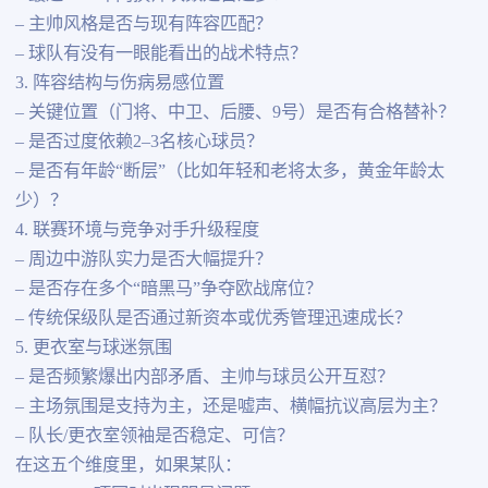
– 主帅风格是否与现有阵容匹配？
– 球队有没有一眼能看出的战术特点？
3. 阵容结构与伤病易感位置
– 关键位置（门将、中卫、后腰、9号）是否有合格替补？
– 是否过度依赖2–3名核心球员？
– 是否有年龄“断层”（比如年轻和老将太多，黄金年龄太
少）？
4. 联赛环境与竞争对手升级程度
– 周边中游队实力是否大幅提升？
– 是否存在多个“暗黑马”争夺欧战席位？
– 传统保级队是否通过新资本或优秀管理迅速成长？
5. 更衣室与球迷氛围
– 是否频繁爆出内部矛盾、主帅与球员公开互怼？
– 主场氛围是支持为主，还是嘘声、横幅抗议高层为主？
– 队长/更衣室领袖是否稳定、可信？
在这五个维度里，如果某队：