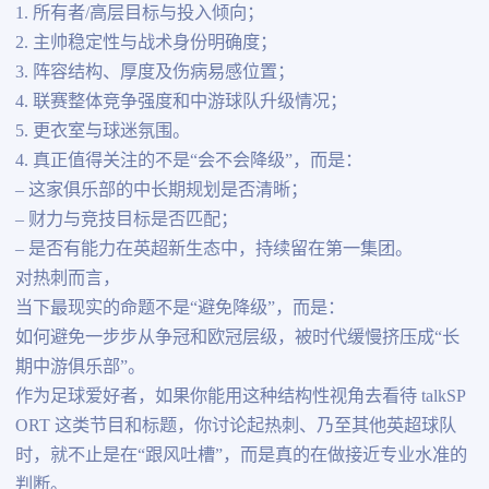
1. 所有者/高层目标与投入倾向；
2. 主帅稳定性与战术身份明确度；
3. 阵容结构、厚度及伤病易感位置；
4. 联赛整体竞争强度和中游球队升级情况；
5. 更衣室与球迷氛围。
4. 真正值得关注的不是“会不会降级”，而是：
– 这家俱乐部的中长期规划是否清晰；
– 财力与竞技目标是否匹配；
– 是否有能力在英超新生态中，持续留在第一集团。
对热刺而言，
当下最现实的命题不是“避免降级”，而是：
如何避免一步步从争冠和欧冠层级，被时代缓慢挤压成“长
期中游俱乐部”。
作为足球爱好者，如果你能用这种结构性视角去看待 talkSP
ORT 这类节目和标题，你讨论起热刺、乃至其他英超球队
时，就不止是在“跟风吐槽”，而是真的在做接近专业水准的
判断。