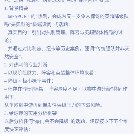
六、总结与归纳：给足球爱好者的“最佳内容”提炼
1. 背景精要
– talkSPORT 的“热刺，会成为又一支令人惊讶的英超降级队
吗”是典型的“极端设问”式话题：
– 真实目的：引出对热刺管理、阵容与英超整体格局的讨
论；
– 并通过对比利兹、纽卡等历史案例，强调“传统强队并非天
然安全”。
2. 对热刺的专业判断
– 以现阶段财力、阵容和英超整体环境来看：
– 降级 ≈ 极小概率事件；
– 但存在“管理摇摆 + 阵容厚度不足 + 联赛中游升级”共同作
用下，
从争欧到中游再到偶发性保级压力的下滑风险。
3. 给球迷的实用分析框架
以后分析任何“豪门会不会降级”的话题，建议按以下五个维
度快速评估：