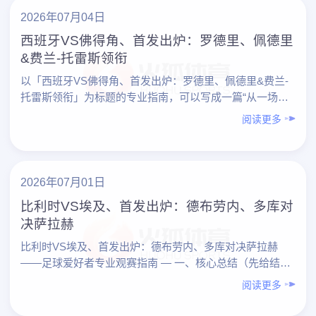
2026年07月04日
西班牙VS佛得角、首发出炉：罗德里、佩德里
&费兰-托雷斯领衔
以「西班牙VS佛得角、首发出炉：罗德里、佩德里&费兰-
托雷斯领衔」为标题的专业指南，可以写成一篇“从一场比
赛学会看球”的实战教程。下面先给出内容总览，再按要点
阅读更多
展……
2026年07月01日
比利时VS埃及、首发出炉：德布劳内、多库对
决萨拉赫
比利时VS埃及、首发出炉：德布劳内、多库对决萨拉赫
——足球爱好者专业观赛指南 — 一、核心总结（先给结
论） 1. 观赛重点： – 比利时：德布劳内掌控节奏，……
阅读更多