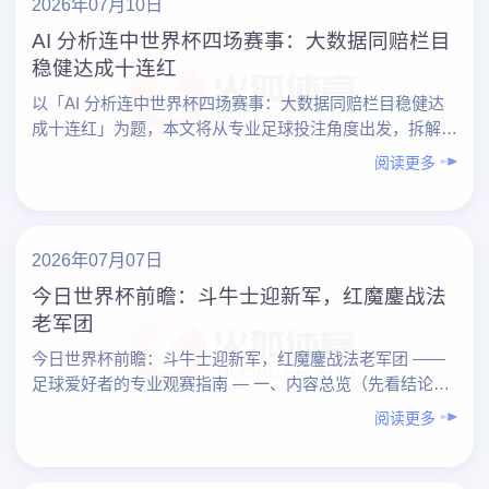
2026年07月10日
AI 分析连中世界杯四场赛事：大数据同赔栏目
稳健达成十连红
以「AI 分析连中世界杯四场赛事：大数据同赔栏目稳健达
成十连红」为题，本文将从专业足球投注角度出发，拆解一
个典型案例：借助 AI 与大数据，在世界杯期间连续命中四
阅读更多
场……
2026年07月07日
今日世界杯前瞻：斗牛士迎新军，红魔鏖战法
老军团
今日世界杯前瞻：斗牛士迎新军，红魔鏖战法老军团 ——
足球爱好者的专业观赛指南 — 一、内容总览（先看结论）
1. 今日两大焦点对决 – 斗牛士（西班牙） vs ……
阅读更多