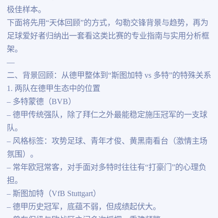
极佳样本。
下面将先用“天体回顾”的方式，勾勒交锋背景与趋势，再为
足球爱好者归纳出一套看这类比赛的专业指南与实用分析框
架。
—
二、背景回顾：从德甲整体到“斯图加特 vs 多特”的特殊关系
1. 两队在德甲生态中的位置
– 多特蒙德（BVB）
– 德甲传统强队，除了拜仁之外最能稳定施压冠军的一支球
队。
– 风格标签：攻势足球、青年才俊、黄黑南看台（激情主场
氛围）。
– 常年欧冠常客，对手面对多特时往往有“打豪门”的心理负
担。
– 斯图加特（VfB Stuttgart）
– 德甲历史冠军，底蕴不弱，但成绩起伏大。