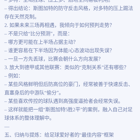
– 多特：主动控球、压上多、后场空间易被利用。
– 得出结论：斯图加特的防守反击风格，对多特的压上踢法
存在天然克制。
2. 如果未来三场再相遇，我倾向于如何预判走势？
– 不是只给“比分预测”，而是：
– 哪方更可能在上半场占据主动？
– 谁更容易在下半场因为体能/心态波动出现失误？
– 一旦一方先丢球，比赛会朝什么方向发展？
3. 放大到德甲或其他联赛：类似的“克制关系”还有哪些？
– 例如：
– 某些风格鲜明但后防高位的豪门，经常被善于快速反击、
直塞身后的中游队“偷分”。
– 某些喜欢传控的球队遇到高强度逼抢者会经常失误。
– 这样就能把一组“斯图加特5胜2平”的案例，融入自己对足
球体系的整体理解中。
—
五、归纳与提炼：给足球爱好者的“最佳内容”框架