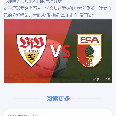
心理博弈与战术克制的生动教材。
对于足球爱好者而言，学会从这类交锋中抽丝剥茧，建立自
己的分析框架，才能从“看热闹”真正走向“看门道”。
阅读更多