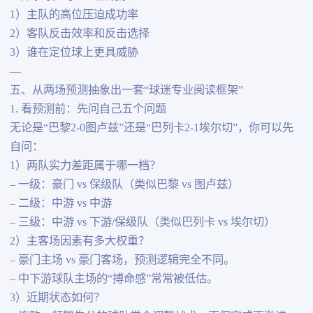
1）主队的高位压迫成功率
2）客队反击效率和反击选择
3）谁在定位球上更具威胁
—
五、从两场预测抽象出一套“球迷专业阅读框架”
1. 看预测前：先问自己五个问题
无论是“巴黎2-0图卢兹”还是“巴列卡2-1埃尔切”，你可以先
自问：
1）两队实力差距属于哪一档？
– 一级：豪门 vs 保级队（类似巴黎 vs 图卢兹）
– 二级：中游 vs 中游
– 三级：中游 vs 下游/保级队（类似巴列卡 vs 埃尔切）
2）主客场因素有多大权重？
– 豪门主场 vs 豪门客场，预测逻辑完全不同。
– 中下游球队主场的“搏命感”常常被低估。
3）近期状态如何？