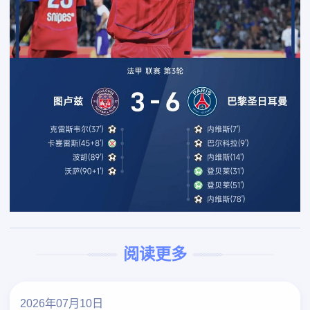
阅读更多
2026年07月10日