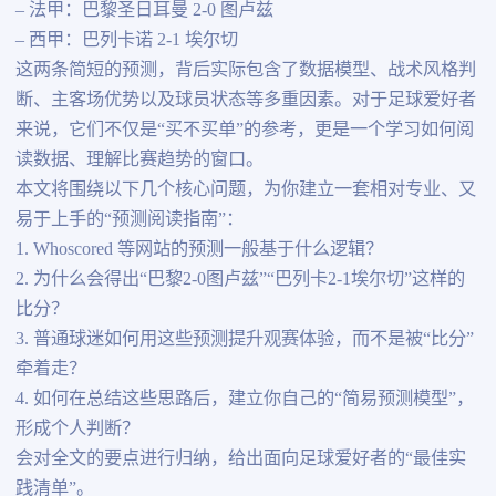
– 法甲：巴黎圣日耳曼 2-0 图卢兹
– 西甲：巴列卡诺 2-1 埃尔切
这两条简短的预测，背后实际包含了数据模型、战术风格判
断、主客场优势以及球员状态等多重因素。对于足球爱好者
来说，它们不仅是“买不买单”的参考，更是一个学习如何阅
读数据、理解比赛趋势的窗口。
本文将围绕以下几个核心问题，为你建立一套相对专业、又
易于上手的“预测阅读指南”：
1. Whoscored 等网站的预测一般基于什么逻辑？
2. 为什么会得出“巴黎2-0图卢兹”“巴列卡2-1埃尔切”这样的
比分？
3. 普通球迷如何用这些预测提升观赛体验，而不是被“比分”
牵着走？
4. 如何在总结这些思路后，建立你自己的“简易预测模型”，
形成个人判断？
会对全文的要点进行归纳，给出面向足球爱好者的“最佳实
践清单”。