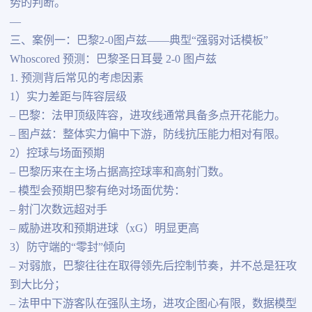
势的判断。
—
三、案例一：巴黎2-0图卢兹——典型“强弱对话模板”
Whoscored 预测：巴黎圣日耳曼 2-0 图卢兹
1. 预测背后常见的考虑因素
1）实力差距与阵容层级
– 巴黎：法甲顶级阵容，进攻线通常具备多点开花能力。
– 图卢兹：整体实力偏中下游，防线抗压能力相对有限。
2）控球与场面预期
– 巴黎历来在主场占据高控球率和高射门数。
– 模型会预期巴黎有绝对场面优势：
– 射门次数远超对手
– 威胁进攻和预期进球（xG）明显更高
3）防守端的“零封”倾向
– 对弱旅，巴黎往往在取得领先后控制节奏，并不总是狂攻
到大比分；
– 法甲中下游客队在强队主场，进攻企图心有限，数据模型