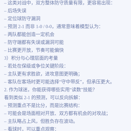
– 这类对战中，双方整体防守质量有限，更容易出现：
– 后场失误
– 定位球防守漏洞
– 预测 2-1 而非 1-0 / 0-0，通常意味着模型认为：
– 两队都能创造一定机会
– 防守端都有失误或漏洞可能
– 比赛更开放，节奏可能偏快
3）积分与心理层面的考量
– 若处在保级或争位关键阶段：
– 主队更有求胜欲，进攻意图更明确；
– 客队在客场时更可能选择“守中带反”，但承压更大。
2. 作为球迷，你能获得哪些实用“读数”技能？
看到类似 2-1 的预测，可以反向拆解：
– 预测重点不是比分，而是比赛结构：
– 可能会是场面相对开放、双方都有机会的对攻战；
– 主队略占上风，但胜负存在波动。
– 看球时，可以重点观察：