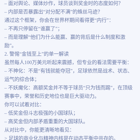
– 面对舆论、媒体炒作，球员谈到奖金时的态度如何？
– 内部是否暴露出“对分配不满”的蛛丝马迹？
通过这个框架，你会在世界杯期间看得更“内行”：
– 不再只停留在“谁赢了”；
– 而是理解“他们为什么能赢、赢的背后是什么制度和激
励”。
2. 警惕“金钱至上”的单一解读
虽然每人100万美元听起来震撼，但专业的看法需要平衡：
– 不神化：不是“有钱就能夺冠”，足球依然是战术、状态、
运气的综合体；
– 不妖魔化：高额奖金并不等于球员“只为钱而踢”，在顶级
赛事中，荣誉和历史地位也是巨大驱动力。
你可以试着对比：
– 低奖金但斗志极强的小国球队；
– 高奖金但内部矛盾重重的大国球队。
从对比中，你能更清晰地看见：
> 足球的商业化与精神内核是在动态平衡中共存的。