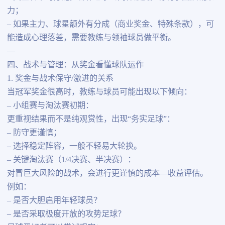
力；
– 如果主力、球星额外有分成（商业奖金、特殊条款），可
能造成心理落差，需要教练与领袖球员做平衡。
—
四、战术与管理：从奖金看懂球队运作
1. 奖金与战术保守/激进的关系
当冠军奖金很高时，教练与球员可能出现以下倾向：
– 小组赛与淘汰赛初期：
更重视结果而不是纯观赏性，出现“务实足球”：
– 防守更谨慎；
– 选择稳定阵容，一般不轻易大轮换。
– 关键淘汰赛（1/4决赛、半决赛）：
对冒巨大风险的战术，会进行更谨慎的成本—收益评估。
例如：
– 是否大胆启用年轻球员？
– 是否采取极度开放的攻势足球？