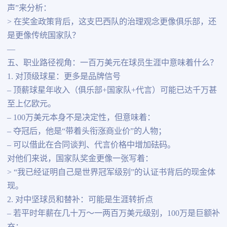
声”来分析：
> 在奖金政策背后，这支巴西队的治理观念更像俱乐部，还
是更像传统国家队？
—
五、职业路径视角：一百万美元在球员生涯中意味着什么？
1. 对顶级球星：更多是品牌信号
– 顶薪球星年收入（俱乐部+国家队+代言）可能已达千万甚
至上亿欧元。
– 100万美元本身不是决定性，但意味着：
– 夺冠后，他是“带着头衔涨商业价”的人物；
– 可以借此在合同谈判、代言价格中增加砝码。
对他们来说，国家队奖金更像一张写着：
> “我已经证明自己是世界冠军级别”的认证书背后的现金体
现。
2. 对中坚球员和替补：可能是生涯转折点
– 若平时年薪在几十万～一两百万美元级别，100万是巨额补