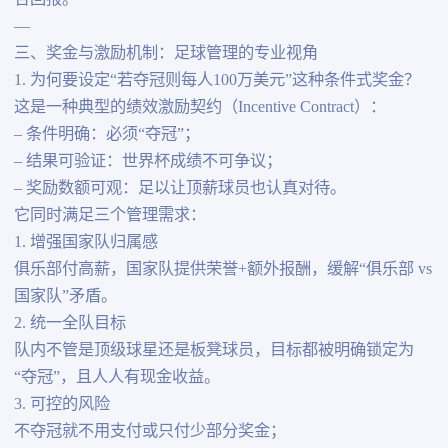
—
三、奖金与激励机制：足球管理的专业视角
1. 为何要设定“若夺冠则每人100万美元”这种条件式奖金？
这是一种典型的绩效激励契约（Incentive Contract）：
– 条件明确：必须“夺冠”；
– 结果可验证：世界杯成绩不可争议；
– 奖励数额可观：足以让顶薪球员也认真对待。
它同时满足三个管理需求：
1. 增强国家队归属感
俱乐部付高薪，国家队提供荣誉+额外报酬，缓解“俱乐部 vs
国家队”矛盾。
2. 统一全队目标
队内不管是顶级球星还是板凳球员，目标都被明确锁定为
“夺冠”，且人人有现金收益。
3. 可控的风险
不夺冠就不用支付或只付少部分奖金；