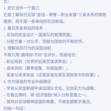
式：
1. 把它当作一个窗口
它是了解现代足球“金钱—荣誉—职业发展”三者关系的理想
案例，而不是一条单纯的花边新闻。
2. 看见奖金背后的体系
– 足协的奖金设计 = 国家队的管理思路；
– 分配方案 = 对公平、贡献与团结的平衡哲学。
3. 理解球员行为的深层动机
不再只用“踢得好/不好”去评价，而是结合：
– 职业规划（世界杯后是否谋求转会）；
– 身体风险（赛季密集、伤病隐患）；
– 奖金与未来收益（这笔奖金在其生涯财务中的权重）。
4. 作为球迷的专业升级路径
– 学会从奖金新闻中读出球队文化、足协实力与战略；
– 在看比赛时，将“经济激励”纳入分析变量之一；
– 保持对足球精神层面的尊重，不被金额数字淹没。
归纳一句话：