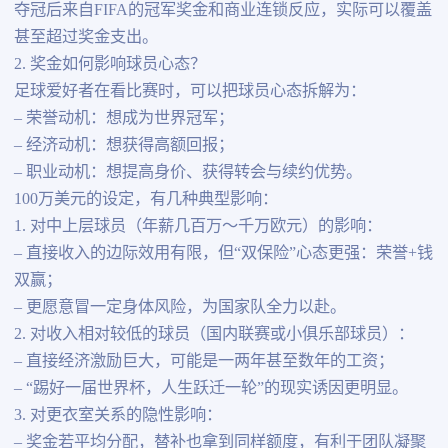
夺冠后来自FIFA的冠军奖金和商业连锁反应，实际可以覆盖
甚至超过奖金支出。
2. 奖金如何影响球员心态？
足球爱好者在看比赛时，可以把球员心态拆解为：
– 荣誉动机：想成为世界冠军；
– 经济动机：想获得高额回报；
– 职业动机：想提高身价、获得转会与续约优势。
100万美元的设定，有几种典型影响：
1. 对中上层球员（年薪几百万～千万欧元）的影响：
– 直接收入的边际效用有限，但“双保险”心态更强：荣誉+钱
双赢；
– 更愿意冒一定身体风险，为国家队全力以赴。
2. 对收入相对较低的球员（国内联赛或小俱乐部球员）：
– 直接经济激励巨大，可能是一两年甚至数年的工资；
– “踢好一届世界杯，人生跃迁一轮”的现实诱因更明显。
3. 对更衣室关系的隐性影响：
– 奖金若平均分配，替补也拿到同样额度，有利于团队凝聚