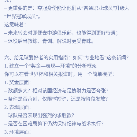
充；
– 更重要的是：夺冠身份能让他们从“普通职业球员”升级为
“世界冠军成员”。
这意味着：
– 未来转会时即便去中游俱乐部，也能得到更好待遇；
– 退役后当教练、青训、解说时更受青睐。
—
六、给足球爱好者的实用指南：如何“专业地看”这条新闻？
1. 建立一个“奖金—表现—环境”的分析框架
你可以在看世界杯和相关报道时，用一个简单模型：
1. 奖金层面：
– 数额多大？相对该国经济与足协财力是否夸张？
– 条件是否苛刻，仅限“夺冠”，还是按阶段发放？
2. 表现层面：
– 球队是否表现出强烈的求胜欲？
– 是否在困难局势下仍然保持纪律与战术执行？
3. 环境层面：