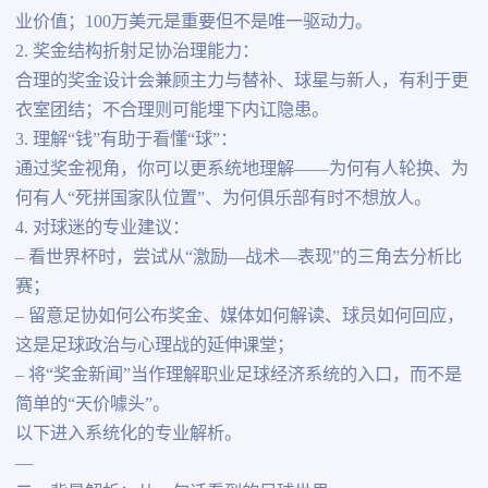
业价值；100万美元是重要但不是唯一驱动力。
2. 奖金结构折射足协治理能力：
合理的奖金设计会兼顾主力与替补、球星与新人，有利于更
衣室团结；不合理则可能埋下内讧隐患。
3. 理解“钱”有助于看懂“球”：
通过奖金视角，你可以更系统地理解——为何有人轮换、为
何有人“死拼国家队位置”、为何俱乐部有时不想放人。
4. 对球迷的专业建议：
– 看世界杯时，尝试从“激励—战术—表现”的三角去分析比
赛；
– 留意足协如何公布奖金、媒体如何解读、球员如何回应，
这是足球政治与心理战的延伸课堂；
– 将“奖金新闻”当作理解职业足球经济系统的入口，而不是
简单的“天价噱头”。
以下进入系统化的专业解析。
—