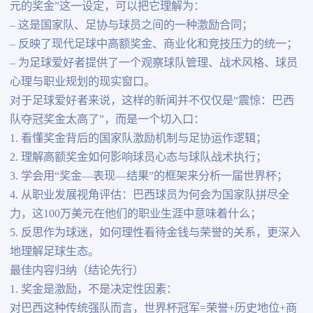
元的奖金”这一设定，可以把它理解为：
– 这是国家队、足协与球员之间的一种激励合同；
– 反映了现代足球中高额奖金、商业化和竞技压力的统一；
– 为足球爱好者提供了一个观察球队管理、战术风格、球员
心理与职业规划的现实窗口。
对于足球爱好者来说，这样的新闻并不仅仅是“震惊：巴西
队夺冠奖金太高了”，而是一个切入口：
1. 看懂奖金背后的国家队激励机制与足协运作逻辑；
2. 理解高额奖金如何影响球员心态与球队战术执行；
3. 学会用“奖金—表现—结果”的框架来分析一届世界杯；
4. 从职业发展视角评估：巴西球员为何会为国家队拼尽全
力，这100万美元在他们的职业生涯中意味着什么；
5. 反思作为球迷，如何理性看待金钱与荣誉的关系，更深入
地理解足球生态。
最佳内容归纳（结论先行）
1. 奖金是激励，不是决定性因素：
对巴西这种传统强队而言，世界杯冠军=荣誉+历史地位+商