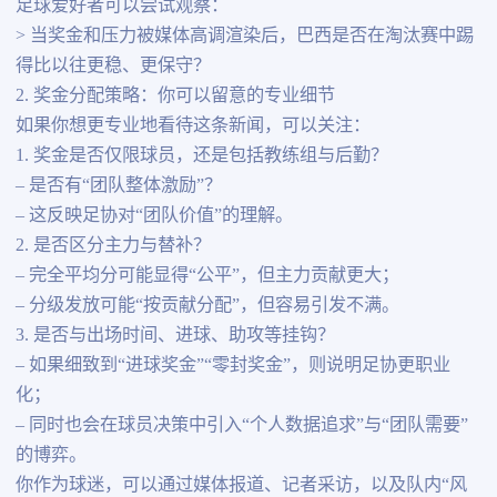
足球爱好者可以尝试观察：
> 当奖金和压力被媒体高调渲染后，巴西是否在淘汰赛中踢
得比以往更稳、更保守？
2. 奖金分配策略：你可以留意的专业细节
如果你想更专业地看待这条新闻，可以关注：
1. 奖金是否仅限球员，还是包括教练组与后勤？
– 是否有“团队整体激励”？
– 这反映足协对“团队价值”的理解。
2. 是否区分主力与替补？
– 完全平均分可能显得“公平”，但主力贡献更大；
– 分级发放可能“按贡献分配”，但容易引发不满。
3. 是否与出场时间、进球、助攻等挂钩？
– 如果细致到“进球奖金”“零封奖金”，则说明足协更职业
化；
– 同时也会在球员决策中引入“个人数据追求”与“团队需要”
的博弈。
你作为球迷，可以通过媒体报道、记者采访，以及队内“风