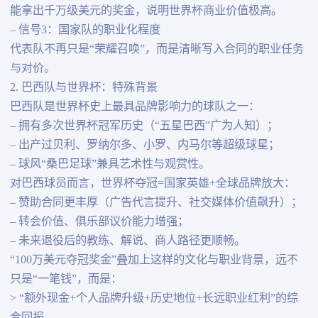
能拿出千万级美元的奖金，说明世界杯商业价值极高。
– 信号3：国家队的职业化程度
代表队不再只是“荣耀召唤”，而是清晰写入合同的职业任务
与对价。
2. 巴西队与世界杯：特殊背景
巴西队是世界杯史上最具品牌影响力的球队之一：
– 拥有多次世界杯冠军历史（“五星巴西”广为人知）；
– 出产过贝利、罗纳尔多、小罗、内马尔等超级球星；
– 球风“桑巴足球”兼具艺术性与观赏性。
对巴西球员而言，世界杯夺冠=国家英雄+全球品牌放大：
– 赞助合同更丰厚（广告代言提升、社交媒体价值飙升）；
– 转会价值、俱乐部议价能力增强；
– 未来退役后的教练、解说、商人路径更顺畅。
“100万美元夺冠奖金”叠加上这样的文化与职业背景，远不
只是“一笔钱”，而是：
> “额外现金+个人品牌升级+历史地位+长远职业红利”的综
合回报。