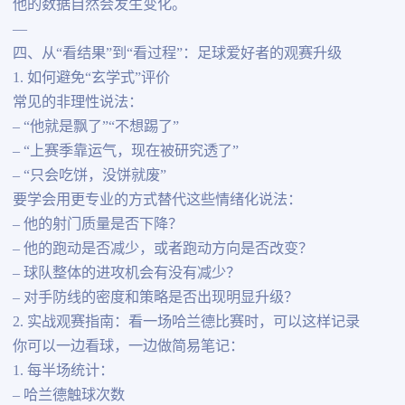
他的数据自然会发生变化。
—
四、从“看结果”到“看过程”：足球爱好者的观赛升级
1. 如何避免“玄学式”评价
常见的非理性说法：
– “他就是飘了”“不想踢了”
– “上赛季靠运气，现在被研究透了”
– “只会吃饼，没饼就废”
要学会用更专业的方式替代这些情绪化说法：
– 他的射门质量是否下降？
– 他的跑动是否减少，或者跑动方向是否改变？
– 球队整体的进攻机会有没有减少？
– 对手防线的密度和策略是否出现明显升级？
2. 实战观赛指南：看一场哈兰德比赛时，可以这样记录
你可以一边看球，一边做简易笔记：
1. 每半场统计：
– 哈兰德触球次数