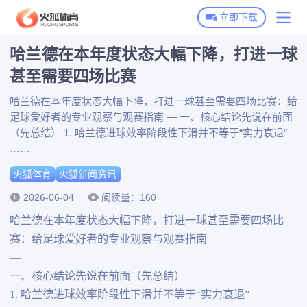
立即下载
哈兰德在本年度状态大幅下降，打进一球
火狐体育首页
甚至需要四场比赛
火狐体育下载
哈兰德在本年度状态大幅下降，打进一球甚至需要四场比赛：给
足球爱好者的专业观察与观赛指南 — 一、核心结论先说在前面
火狐全站APP下载
火狐体育动态
（先总结） 1. 哈兰德进球效率阶段性下滑并不等于“实力衰退”
火狐体育APP下载
……
火狐新闻资讯
火狐体育
火狐新闻资讯
博彩平台推荐
2026-06-04
阅读量：160
哈兰德在本年度状态大幅下降，打进一球甚至需要四场比
赛：给足球爱好者的专业观察与观赛指南
—
一、核心结论先说在前面（先总结）
1. 哈兰德进球效率阶段性下滑并不等于“实力衰退”