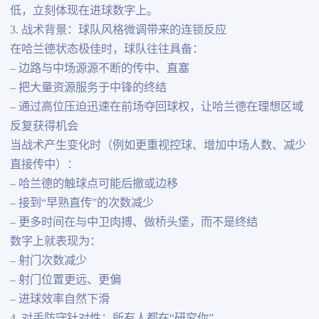
低，立刻体现在进球数字上。
3. 战术背景：球队风格微调带来的连锁反应
在哈兰德状态极佳时，球队往往具备：
– 边路与中场源源不断的传中、直塞
– 把大量资源服务于中锋的终结
– 通过高位压迫迅速在前场夺回球权，让哈兰德在理想区域
反复获得机会
当战术产生变化时（例如更重视控球、增加中场人数、减少
直接传中）：
– 哈兰德的触球点可能后撤或边移
– 接到“早熟直传”的次数减少
– 更多时间在与中卫肉搏、做桥头堡，而不是终结
数字上就表现为：
– 射门次数减少
– 射门位置更远、更偏
– 进球效率自然下滑
4. 对手防守针对性：所有人都在“研究你”