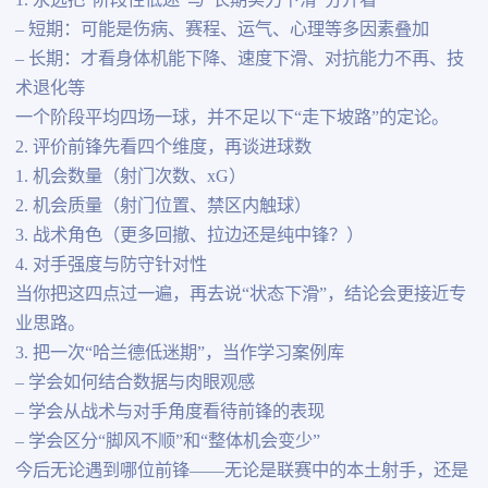
1. 永远把“阶段性低迷”与“长期实力下滑”分开看
– 短期：可能是伤病、赛程、运气、心理等多因素叠加
– 长期：才看身体机能下降、速度下滑、对抗能力不再、技
术退化等
一个阶段平均四场一球，并不足以下“走下坡路”的定论。
2. 评价前锋先看四个维度，再谈进球数
1. 机会数量（射门次数、xG）
2. 机会质量（射门位置、禁区内触球）
3. 战术角色（更多回撤、拉边还是纯中锋？）
4. 对手强度与防守针对性
当你把这四点过一遍，再去说“状态下滑”，结论会更接近专
业思路。
3. 把一次“哈兰德低迷期”，当作学习案例库
– 学会如何结合数据与肉眼观感
– 学会从战术与对手角度看待前锋的表现
– 学会区分“脚风不顺”和“整体机会变少”
今后无论遇到哪位前锋——无论是联赛中的本土射手，还是