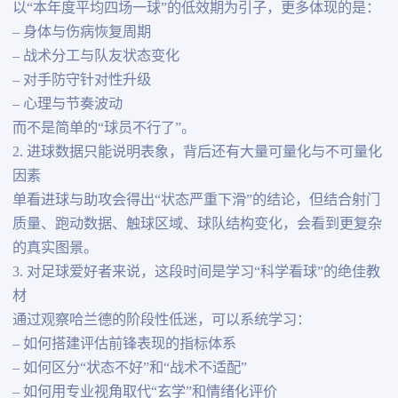
以“本年度平均四场一球”的低效期为引子，更多体现的是：
– 身体与伤病恢复周期
– 战术分工与队友状态变化
– 对手防守针对性升级
– 心理与节奏波动
而不是简单的“球员不行了”。
2. 进球数据只能说明表象，背后还有大量可量化与不可量化
因素
单看进球与助攻会得出“状态严重下滑”的结论，但结合射门
质量、跑动数据、触球区域、球队结构变化，会看到更复杂
的真实图景。
3. 对足球爱好者来说，这段时间是学习“科学看球”的绝佳教
材
通过观察哈兰德的阶段性低迷，可以系统学习：
– 如何搭建评估前锋表现的指标体系
– 如何区分“状态不好”和“战术不适配”
– 如何用专业视角取代“玄学”和情绪化评价