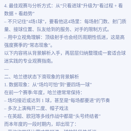
4. 最佳观赛与分析方式：从“只看进球”升级为“看过程 + 看
数据 + 看趋势”
– 不只记住“4场1球”，要看他这4场里：每场射门数、射门质
量、接球位置、队友给到的服务、对手的限制方式。
– 用中立视角理解：顶级射手也会经历周期性低迷，这是高
强度赛季的“常态现象”。
以下内容将从背景解析入手，再层层归纳整理成一套适合球
迷实践的专业观赛指南。
—
二、哈兰德状态下滑现象的背景解析
1. 数据现象：从“场均可怕”到“要四场一球”
在前一个赛季/年度，哈兰德常常保持：
– 场均接近或达到 1 球，甚至是“每场都要进”的节奏
– 多次上演梅开二度、帽子戏法
– 在英超、欧冠等多线作战中都是“头号终结者”
而本年度的一段时期内，却出现了：