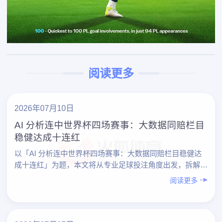
阅读更多
2026年07月10日
AI 分析连中世界杯四场赛事：大数据同赔栏目
稳健达成十连红
以「AI 分析连中世界杯四场赛事：大数据同赔栏目稳健达
成十连红」为题，本文将从专业足球投注角度出发，拆解一
个典型案例：借助 AI 与大数据，在世界杯期间连续命中四
阅读更多
场……