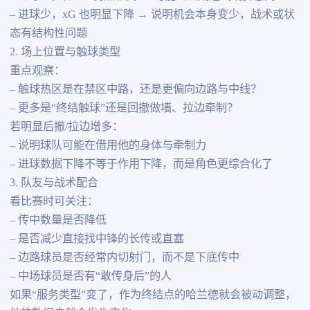
– 进球少，xG 也明显下降 → 说明机会本身变少，战术或状
态有结构性问题
2. 场上位置与触球类型
重点观察：
– 触球热区是在禁区中路，还是更偏向边路与中线？
– 更多是“终结触球”还是回撤做墙、拉边牵制？
若明显后撤/拉边增多：
– 说明球队可能在借用他的身体与牵制力
– 进球数据下降不等于作用下降，而是角色更综合化了
3. 队友与战术配合
看比赛时可关注：
– 传中数量是否降低
– 是否减少直接找中锋的长传或直塞
– 边路球员是否经常内切射门，而不是下底传中
– 中场球员是否有“敢传身后”的人
如果“服务类型”变了，作为终结点的哈兰德就会被动调整，